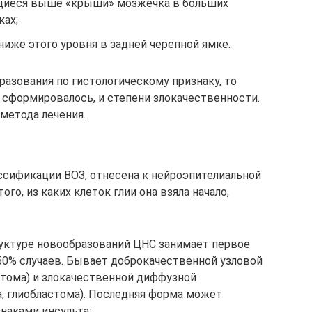
щиеся выше «крыши» мозжечка в больших
ках;
иже этого уровня в задней черепной ямке.
азования по гистологическому признаку, то
о сформировалось, и степени злокачественности.
метода лечения.
ассификации ВОЗ, отнесена к нейроэпителиальной
ого, из каких клеток глии она взяла начало,
уктуре новообразований ЦНС занимает первое
 50% случаев. Бывает доброкачественной узловой
итома) и злокачественной диффузной
а, глиобластома). Последняя форма может
наками инсульта;