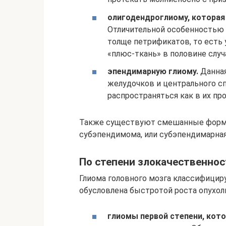
олигодендроглиому, которая
Отличительной особенностью 
толще петрификатов, то есть 
«плюс-ткань» в половине случ
эпендимарную глиому.
Данная
желудочков и центрального сп
распространяться как в их про
Также существуют смешанные формы
субэпендимома, или субэпендимарная
По степени злокачественнос
Глиома головного мозга классифициру
обусловлена быстротой роста опухол
глиомы первой степени, кото