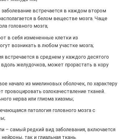
 заболевание встречается в каждом втором
 располагается в белом веществе мозга. Чаще
ола головного мозга;
т в себя измененные клетки из
гут возникать в любом участке мозга;
я встречается в среднем у каждого десятого
я вдоль желудочков, может прорастать в кору
ое начало из миелиновых оболочек, по характеру
ет провоцировать озлокачествление тканей.
ьного нерва или глиома хиазмы;
ечающаяся патология головного мозга с
ды;
ли – самый редкий вид заболевания, включается
 нейроны, так и глиальная ткань.