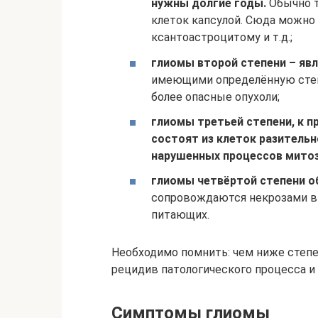
нужны долгие годы.
Обычно т
клеток капсулой. Сюда можно
ксантоастроцитому и т.д.;
глиомы второй степени – яв
имеющими определённую степ
более опасные опухоли;
глиомы третьей степени, к п
состоят из клеток разитель
нарушенных процессов митоз
глиомы четвёртой степени 
сопровождаются некрозами вн
питающих.
Необходимо помнить: чем ниже степе
рецидив патологического процесса и
Симптомы глиомы