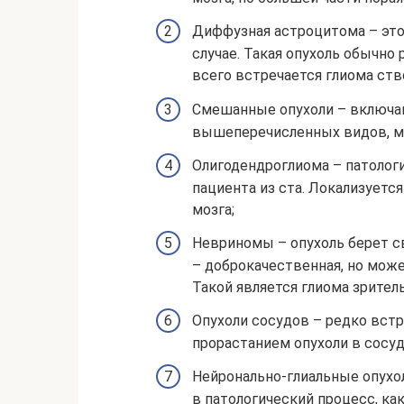
Диффузная астроцитома – это
случае. Такая опухоль обычно
всего встречается глиома ств
Смешанные опухоли – включаю
вышеперечисленных видов, мо
Олигодендроглиома – патологи
пациента из ста. Локализуетс
мозга;
Невриномы – опухоль берет св
– доброкачественная, но мож
Такой является глиома зрител
Опухоли сосудов – редко встр
прорастанием опухоли в сосу
Нейронально-глиальные опухо
в патологический процесс, как