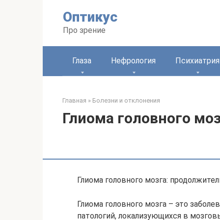
Перейти
Оптикус
к
контенту
Про зрение
Глаза
Нефрология
Психиатрия
Главная
»
Болезни и отклонения
Глиома головного мо
Глиома головного мозга: продолжите
Глиома головного мозга – это заболе
патологий, локализующихся в мозгов