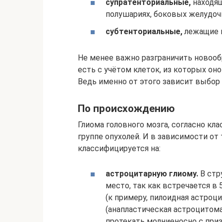
супратенториальные,
находя
полушариях, боковых желудоч
субтенториальные,
лежащие н
Не менее важно разграничить новообр
есть с учётом клеток, из которых он
Ведь именно от этого зависит выбор 
По происхождению
Глиома головного мозга, согласно кл
группе опухолей. И в зависимости от т
классифицируется на:
астроцитарную глиому.
В стр
место, так как встречается в
(к примеру, пилоидная астроц
(анапластическая астроцитом
протекать молниеносно с приз