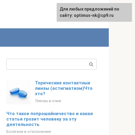
Для любых предложений по
English
сайту: optimus-nk@cp9.ru
Поиск:
Торические контактные
линзы (астигматизм)Что
это?
Линзы и очки
Что такое попрошайничество и какая
статья грозит человеку за эту
деятельность
Болезни и отклонения