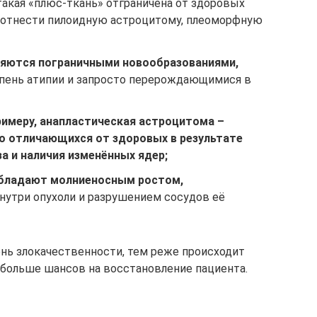
акая «плюс-ткань» отграничена от здоровых
 отнести пилоидную астроцитому, плеоморфную
ляются пограничными новообразованиями,
ень атипии и запросто перерождающимися в
римеру, анапластическая астроцитома –
но отличающихся от здоровых в результате
а и наличия изменённых ядер;
обладают молниеносным ростом,
утри опухоли и разрушением сосудов её
нь злокачественности, тем реже происходит
 больше шансов на восстановление пациента.