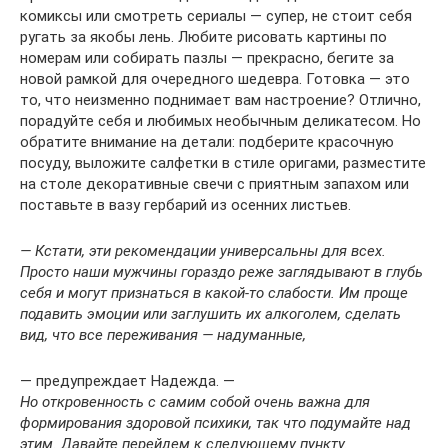
комиксы или смотреть сериалы — супер, не стоит себя
ругать за якобы лень. Любите рисовать картины по
номерам или собирать пазлы — прекрасно, бегите за
новой рамкой для очередного шедевра. Готовка — это
то, что неизменно поднимает вам настроение? Отлично,
порадуйте себя и любимых необычным деликатесом. Но
обратите внимание на детали: подберите красочную
посуду, выложите салфетки в стиле оригами, разместите
на столе декоративные свечи с приятным запахом или
поставьте в вазу гербарий из осенних листьев.
— Кстати, эти рекомендации универсальны для всех.
Просто наши мужчины гораздо реже заглядывают в глубь
себя и могут признаться в какой‑то слабости. Им проще
подавить эмоции или заглушить их алкоголем, сделать
вид, что все переживания — надуманные,
— предупреждает Надежда. —
Но откровенность с самим собой очень важна для
формирования здоровой психики, так что подумайте над
этим. Давайте перейдем к следующему ­пункту.