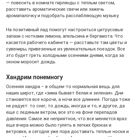
— повесить в комнате гирлянды с теплым светом,
расставить ароматические свечи или зажечь
аромапалочку и подобрать расслабляющую музыку.
На позитивный лад помогут настроиться цитрусовые
запахи с нотками лимона, апельсина и бергамота. Что
касается рабочего кабинета — расставьте там цветы и
сувениры, привезенные из увлекательных поездок. Все
это будет греть холодными осенними днями, когда за
окном моросит дождь.
Хандрим понемногу
Осенняя хандра – в общем-то нормальная вещь для
наших широт, где «зима бывает белая и зеленая». Дни
становятся все короче, а ночи все длиннее. Погода тоже
не радует: то снег, то дождь, иногда и то, и другое, да
еще с ледяным ветром, все это на фоне перепадов
давления. Самое же неприятное, что все меняется враз:
еще вчера можно было гулять в легких брюках и
ветровке, а сегодня уже пора доставать теплые носки и