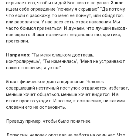
скрывает его, чтобы ни дай Бог, никто не узнал.
3 шаг
ищем себе оправдание “почему я скрываю” “Да потому,
что если я расскажу, то меня не поймут, или обидятся,
или разозлятся. У нас всех есть страх наказания. Мы
часто боимся признаться. И думаем, что лучший выход-
все скрыть.
4 шаг
возникает недовольство, критика,
претензии.
Например:
“Ты меня слишком достаешь,
контролируешь”, “Ты изменилась”, “Меня не устраивают
наши отношения, я устал”…
5 шаг
физическое дистанцирование. Человек
совершивший неэтичный поступок отдаляется, избегает,
меньше хочет общаться, меньше хочет видится. И в
итоге просто уходит. И потом, к сожалению, ни какими
словами его не остановить.
Приведу пример, чтобы было понятнее.
Допустим, человек опоздал на работу на один час. Что