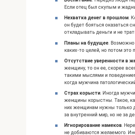
Если отец был скупым и жадны
Нехватка денег в прошлом
. 
он будет бояться оказаться сн
откладывать деньги и не трати
Планы на будущее
. Возможно
каких-то целей, но потом это 
Отсутствие уверенности в 
женщину, то он ее, скорее все
такими мыслями и поведением
когда мужчина патологический
Страх корысти
. Иногда мужч
женщины корыстны. Такое, как
них женщинам нужны только д
за внутренний мир, но не за де
Игнорирование намеков
. Нер
не добиваются желаемого. Ин