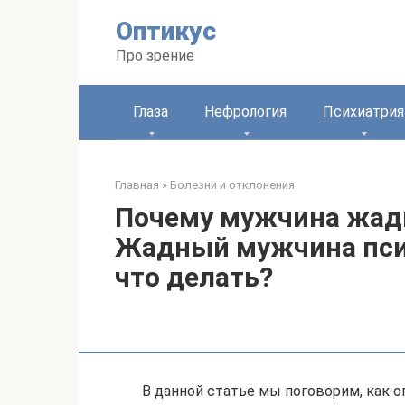
Перейти
Оптикус
к
контенту
Про зрение
Глаза
Нефрология
Психиатрия
Главная
»
Болезни и отклонения
Почему мужчина жадн
Жадный мужчина псих
что делать?
В данной статье мы поговорим, как о