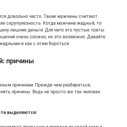
тся довольно часто. Такие мужчины считают
еле скрупулезность. Когда мужчина жадный, то
щину лишние деньги. Для него это пустые траты.
шения очень сложно, но это возможно. Давайте
жадными и как с этим бороться.
: причины
ным причинам. Прежде чем разбираться,
нять причины. Ведь не просто же так человек
сти выделяются:
еренимают привычки и порядки из своей семьи.