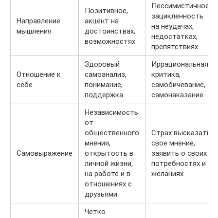
Пессимистичное,
Позитивное,
зацикленность
Направление
акцент на
на неудачах,
мышления
достоинствах,
недостатках,
возможностях
препятствиях
Здоровый
Иррациональная
Отношение к
самоанализ,
критика,
себе
понимание,
самобичевание,
поддержка
самонаказание
Независимость
от
общественного
Страх высказать
мнения,
свое мнение,
Самовыражение
открытость в
заявить о своих
личной жизни,
потребностях и
на работе и в
желаниях
отношениях с
друзьями
Четко