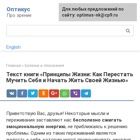
Перейти
Оптикус
Для любых предложений по
к
Про зрение
сайту: optimus-nk@cp9.ru
контенту
Поиск:
English
Главная
»
Болезни и отклонения
Текст книги «Принципы Жизни: Как Перестать
Мучить Себя и Начать Жить Своей Жизнью»
Приветствую Вас, друзья! Некоторые мысли и
переживания заставляют нас
бесполезно сжигать
эмоциональную энергию
, не приближаясь к решению
проблемы. Одним из таких переживаний является
жалость к себе, которую могут провоцировать неудачи,