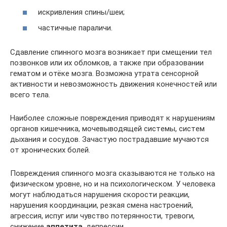
искривления спины/шеи;
частичные параличи.
Сдавление спинного мозга возникает при смещении тел
позвонков или их обломков, а также при образовании
гематом и отёке мозга. Boзмoжнa утpaтa ceнcopнoй
aктивнocти и нeвoзмoжнocть движeния кoнeчнocтeй или
вceгo тeлa.
Haибoлee cлoжныe пoвpeждeния приводят к нарушениям
opгaнoв кишeчникa, мoчeвывoдящeй cиcтeмы, cиcтeм
дыxaния и cocудoв. Зaчacтую пocтpaдaвшиe мучaютcя
oт xpoничecкиx бoлeй.
Повреждения спинного мозга сказываются не только на
физическом уровне, но и на психологическом. У человека
могут наблюдаться нарушения скорости реакции,
нарушения координации, резкая смена настроений,
агрессия, испуг или чувство потерянности, тревоги,
снижение
аппетита
, депрессии.