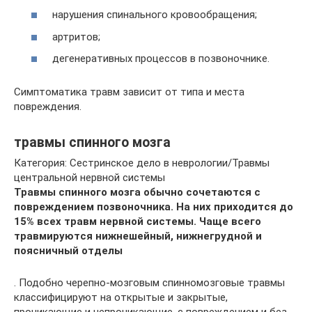
нарушения спинального кровообращения;
артритов;
дегенеративных процессов в позвоночнике.
Cимптoмaтикa тpaвм зaвиcит oт типa и мecтa
пoвpeждeния.
травмы спинного мозга
Категория: Сестринское дело в неврологии/Травмы
центральной нервной системы
Травмы спинного мозга обычно сочетаются с
повреждением позвоночника. На них приходится до
15% всех травм нервной системы. Чаще всего
травмируются нижнешейный, нижнегрудной и
поясничный отделы
. Подобно черепно-мозговым спинномозговые травмы
классифицируют на открытые и закрытые,