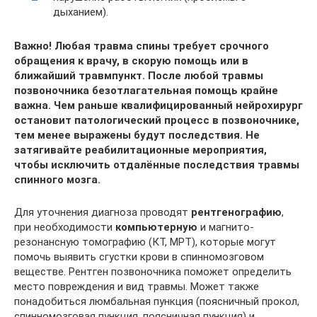
дыханием).
Важно! Любая травма спины требует срочного
обращения к врачу, в скорую помощь или в
ближайший травмпункт. После любой травмы
позвоночника безотлагательная помощь крайне
важна. Чем раньше квалифицированный нейрохирург
остановит патологический процесс в позвоночнике,
тем менее выражены будут последствия. Не
затягивайте реабилитационные мероприятия,
чтобы исключить отдалённые последствия травмы
спинного мозга.
Для уточнения диагноза проводят
рентгенографию
,
при необходимости
компьютерную
и магнито-
резонансную томографию (КТ, МРТ), которые могут
помочь выявить сгустки крови в спинномозговом
веществе. Рентген позвоночника поможет определить
место повреждения и вид травмы. Может также
понадобиться люмбальная пункция (поясничный прокол,
спинномозговая пункция, поясничная пункция) и