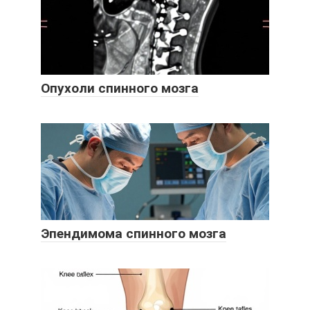
Опухоли спинного мозга
Эпендимома спинного мозга