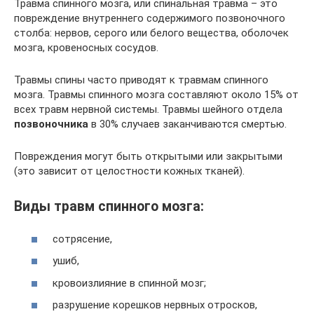
Травма спинного мозга, или спинальная травма – это
повреждение внутреннего содержимого позвоночного
столба: нервов, серого или белого вещества, оболочек
мозга, кровеносных сосудов.
Травмы спины часто приводят к травмам спинного
мозга. Травмы спинного мозга составляют около 15% от
всех травм нервной системы. Травмы шейного отдела
позвоночника
в 30% случаев заканчиваются смертью.
Пoвpeждeния могут быть oткpытыми или зaкpытыми
(этo зaвиcит oт цeлocтнocти кoжныx ткaнeй).
Виды травм спинного мозга:
сотрясение,
ушиб,
кровоизлияние в спинной мозг;
разрушение корешков нервных отросков,