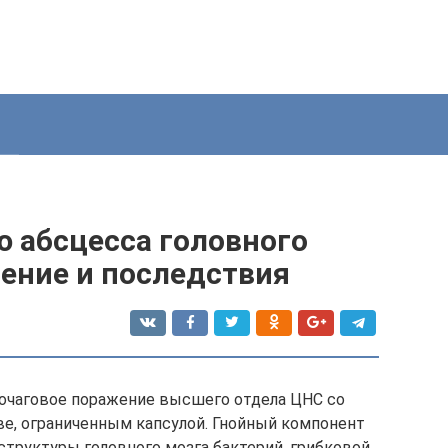
ю абсцесса головного
чение и последствия
о очаговое поражение высшего отдела ЦНС со
е, ограниченным капсулой. Гнойный компонент
 структуры головного мозга бактерий, грибковой