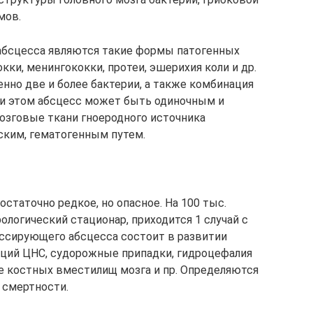
мов.
бсцесса являются такие формы патогенных
кки, менингококки, протеи, эшерихия коли и др.
нно две и более бактерии, а также комбинация
ри этом абсцесс может быть одиночным и
зговые ткани гноеродного источника
ским, гематогенным путем.
остаточно редкое, но опасное. На 100 тыс.
ологический стационар, приходится 1 случай с
ессирующего абсцесса состоит в развитии
кций ЦНС, судорожные припадки, гидроцефалия
ие костных вместилищ мозга и пр. Определяются
 смертности.