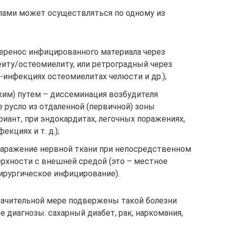
лами может осуществляться по одному из
еренос инфицированного материала через
иту/остеомиелиту, или ретроградный через
-инфекциях остеомиелитах челюсти и др.);
им) путем – диссеминация возбудителя
 русло из отдаленной (первичной) зоны
риант, при эндокардитах, легочных поражениях,
кциях и т. д.);
аражение нервной ткани при непосредственном
рхности с внешней средой (это – местное
ирургическое инфицирование).
значительной мере подвержены такой болезни
диагнозы: сахарный диабет, рак, наркомания,