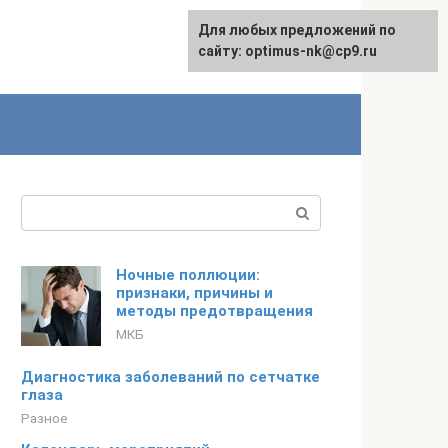
Для любых предложений по
English
сайту: optimus-nk@cp9.ru
Поиск:
Ночные поллюции:
признаки, причины и
методы предотвращения
МКБ
Диагностика заболеваний по сетчатке
глаза
Разное