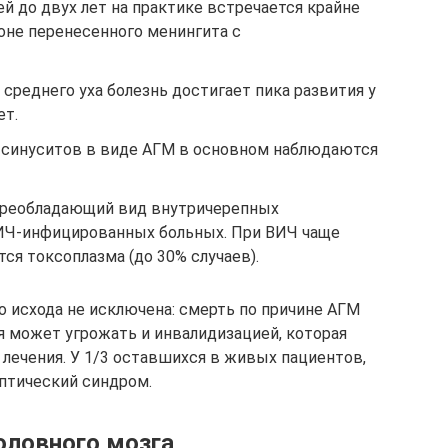
й до двух лет на практике встречается крайне
оне перенесенного менингита с
 среднего уха болезнь достигает пика развития у
ет.
 синуситов в виде АГМ в основном наблюдаются
 преобладающий вид внутричерепных
ИЧ-инфицированных больных. При ВИЧ чаще
ся токсоплазма (до 30% случаев).
о исхода не исключена: смерть по причине АГМ
я может угрожать и инвалидизацией, которая
 лечения. У 1/3 оставшихся в живых пациентов,
птический синдром.
оловного мозга