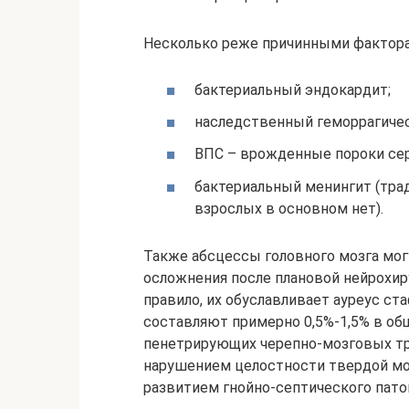
Несколько реже причинными фактора
бактериальный эндокардит;
наследственный геморрагичес
ВПС – врожденные пороки се
бактериальный менингит (трад
взрослых в основном нет).
Также абсцессы головного мозга мог
осложнения после плановой нейрохир
правило, их обуславливает ауреус с
составляют примерно 0,5%-1,5% в об
пенетрирующих черепно-мозговых тра
нарушением целостности твердой моз
развитием гнойно-септического пато