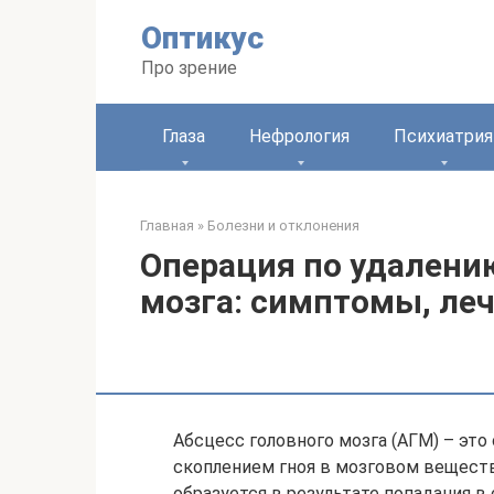
Перейти
Оптикус
к
контенту
Про зрение
Глаза
Нефрология
Психиатрия
Главная
»
Болезни и отклонения
Операция по удалени
мозга: симптомы, ле
Абсцесс головного мозга (АГМ) – эт
скоплением гноя в мозговом веществ
образуется в результате попадания в