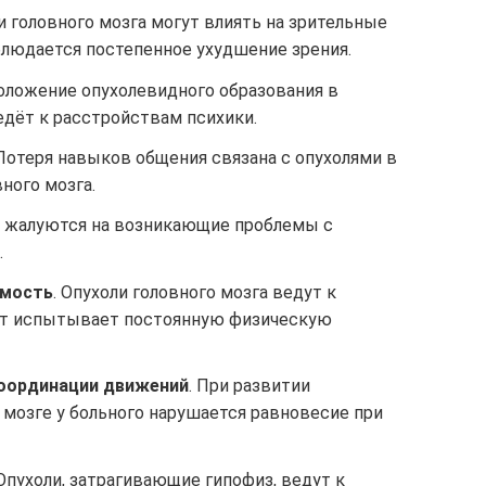
 головного мозга могут влиять на зрительные
блюдается постепенное ухудшение зрения.
ложение опухолевидного образования в
едёт к расстройствам психики.
 Потеря навыков общения связана с опухолями в
ного мозга.
ы жалуются на возникающие проблемы с
.
емость
. Опухоли головного мозга ведут к
нт испытывает постоянную физическую
оординации движений
. При развитии
 мозге у больного нарушается равновесие при
 Опухоли, затрагивающие гипофиз, ведут к