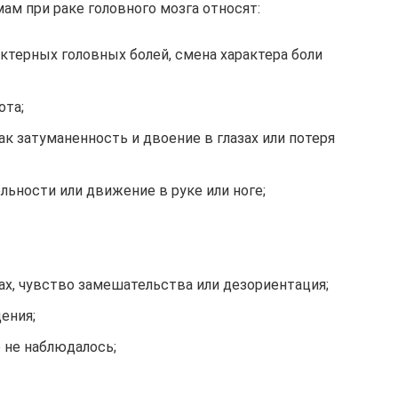
м при раке головного мозга относят:
ктерных головных болей, смена характера боли
ота;
ак затуманенность и двоение в глазах или потеря
льности или движение в руке или ноге;
ах, чувство замешательства или дезориентация;
ения;
е не наблюдалось;