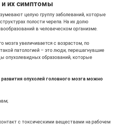
а и их симптомы
азумевают целую группу заболеваний, которые
структурах полости черепа. На их долю
овообразований в человеческом организме.
о мозга увеличивается с возрастом, по
 такой патологией – это люди, перешагнувшие
иды опухолевидных образований, которые
 развития опухолей головного мозга можно
авм;
контакт с токсическими веществами на рабочем