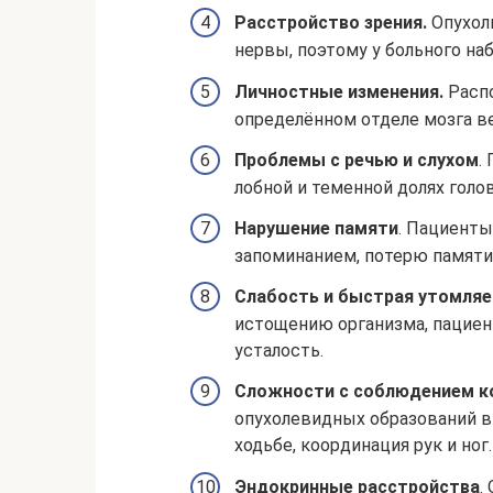
Расстройство зрения.
Опухоли
нервы, поэтому у больного на
Личностные изменения.
Распо
определённом отделе мозга в
Проблемы с речью и слухом
.
лобной и теменной долях голов
Нарушение памяти
. Пациент
запоминанием, потерю памяти
Слабость и быстрая утомля
истощению организма, пацие
усталость.
Сложности с соблюдением к
опухолевидных образований в
ходьбе, координация рук и ног.
Эндокринные расстройства
.