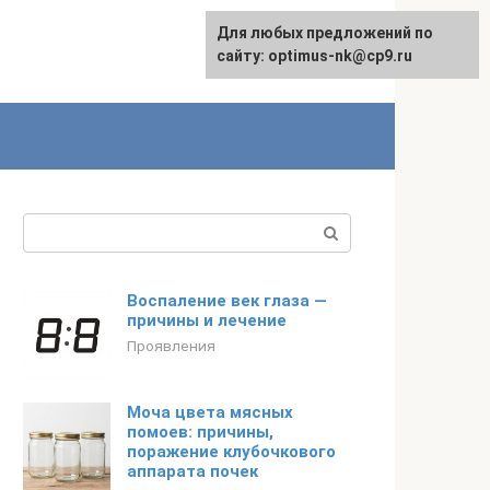
Для любых предложений по
English
сайту: optimus-nk@cp9.ru
Поиск:
Воспаление век глаза —
причины и лечение
Проявления
Моча цвета мясных
помоев: причины,
поражение клубочкового
аппарата почек