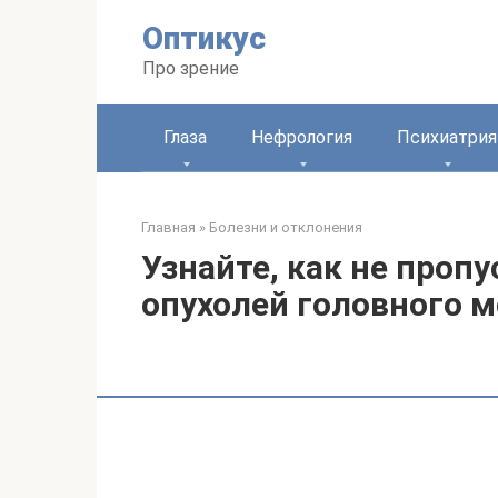
Перейти
Оптикус
к
контенту
Про зрение
Глаза
Нефрология
Психиатрия
Главная
»
Болезни и отклонения
Узнайте, как не про
опухолей головного м