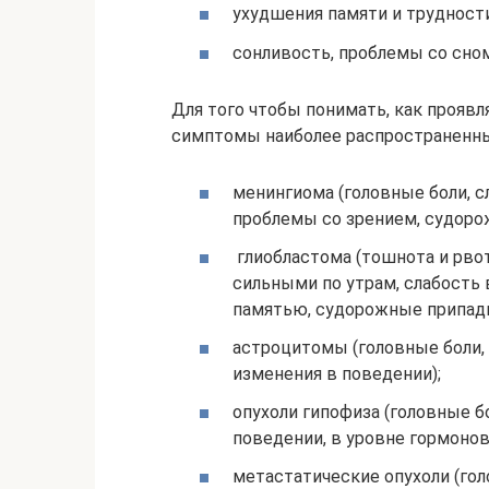
ухудшения памяти и трудност
сонливость, проблемы со сном
Для того чтобы понимать, как прояв
симптомы наиболее распространенных
менингиома (головные боли, сл
проблемы со зрением, судоро
глиобластома (тошнота и рвот
сильными по утрам, слабость в 
памятью, судорожные припадки
астроцитомы (головные боли,
изменения в поведении);
опухоли гипофиза (головные б
поведении, в уровне гормонов
метастатические опухоли (гол