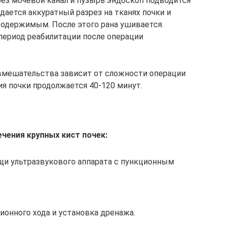
рез мочевой канал и пузырь эндоскоп подводится
здается аккуратный разрез на тканях почки и
одержимым. После этого рана ушивается.
период реабилитации после операции
вмешательства зависит от сложности операции
ия почки продолжается 40-120 минут.
чения крупных кист почек:
щи ультразвукового аппарата с пункционным
ионного хода и установка дренажа.