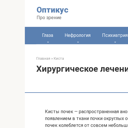
Перейти
Оптикус
к
контенту
Про зрение
Глаза
Нефрология
Психиатрия
Главная
»
Киста
Хирургическое лечен
Кисты почек — распространенная ано
появлением в ткани почки округлых 
почек колеблется от совсем небольших