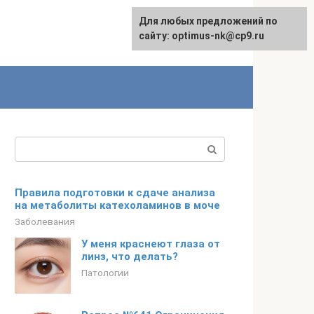
Для любых предложений по
English
сайту: optimus-nk@cp9.ru
Поиск:
Правила подготовки к сдаче анализа
на метаболиты катехоламинов в моче
Заболевания
У меня краснеют глаза от
линз, что делать?
Патологии