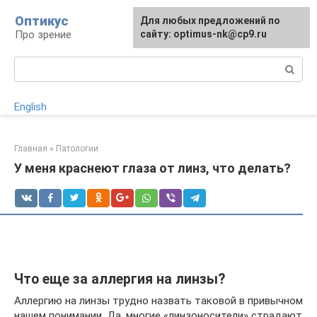
Перейти
Оптикус
Для любых предложений по
к
Про зрение
сайту: optimus-nk@cp9.ru
контенту
Поиск:
English
Главная
»
Патологии
У меня краснеют глаза от линз, что делать?
Что еще за аллергия на линзы?
Аллергию на линзы трудно назвать таковой в привычном
нашем понимании. Да, многие «линзоносители» страдают