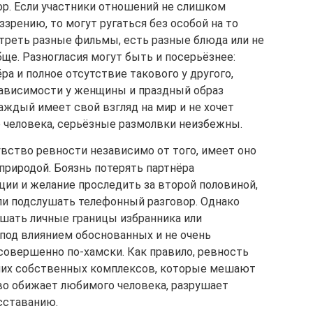
ор. Если участники отношений не слишком
ззрению, то могут ругаться без особой на то
отреть разные фильмы, есть разные блюда или не
ще. Разногласия могут быть и посерьёзнее:
ра и полное отсутствие такового у другого,
ависимости у женщины и праздный образ
аждый имеет свой взгляд на мир и не хочет
 человека, серьёзные размолвки неизбежны.
ство ревности независимо от того, имеет оно
 природой. Боязнь потерять партнёра
ии и желание проследить за второй половиной,
ли подслушать телефонный разговор. Однако
ушать личные границы избранника или
 под влиянием обоснованных и не очень
совершенно по-хамски. Как правило, ревность
аших собственных комплексов, которые мешают
во обижает любимого человека, разрушает
сставанию.