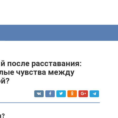
й после расставания:
лые чувства между
ой?
я?