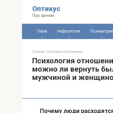
Перейти
Оптикус
к
контенту
Про зрение
Глаза
Нефрология
Психиатрия
Главная
»
Болезни и отклонения
Психология отношени
можно ли вернуть бы
мужчиной и женщин
Почему люди расходятс