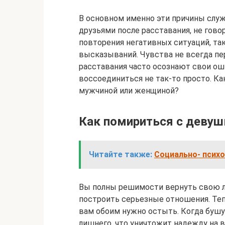
В основном именно эти причины слу
друзьями после расставания, не гово
повторения негативных ситуаций, та
высказываний. Чувства не всегда п
расставания часто осознают свои оши
воссоединиться не так-то просто. Ка
мужчиной или женщиной?
Как помириться с девуш
Читайте также:
Социально- псих
Вы полны решимости вернуть свою л
построить серьезные отношения. Тепе
вам обоим нужно остыть. Когда бушу
лишнего, что уничтожит надежду на 