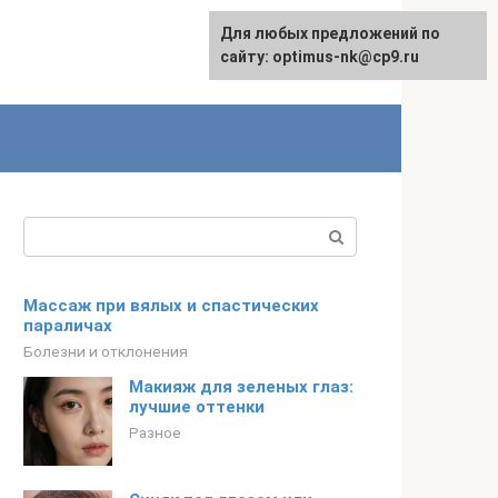
Для любых предложений по
English
сайту: optimus-nk@cp9.ru
Поиск:
Массаж при вялых и спастических
параличах
Болезни и отклонения
Макияж для зеленых глаз:
лучшие оттенки
Разное