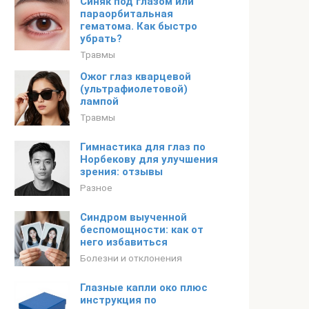
Синяк под глазом или
параорбитальная
гематома. Как быстро
убрать?
Травмы
Ожог глаз кварцевой
(ультрафиолетовой)
лампой
Травмы
Гимнастика для глаз по
Норбекову для улучшения
зрения: отзывы
Разное
Синдром выученной
беспомощности: как от
него избавиться
Болезни и отклонения
Глазные капли око плюс
инструкция по