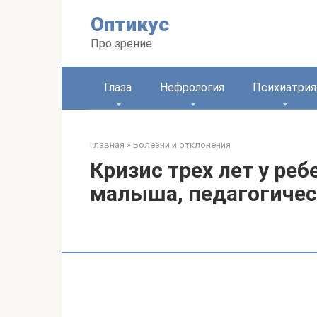
Перейти
Оптикус
к
контенту
Про зрение
Глаза
Нефрология
Психиатрия
Главная
»
Болезни и отклонения
Кризис трех лет у реб
малыша, педагогичес