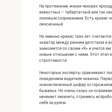
На протяжение жизни человек проход
известных — пубертатный или так н
половым созреванием. Есть кризис 
пенсионный.
Но именно кризис трех лет считаетс
экватор между ранним детством и в
знакомится со своим «Я» и учится им 
новые отношения с ними. Этот этап 
строптивости.
Некоторые эксперты сравнивают пов
поведением водителя-новичка. Перво
новоиспеченный шофер осторожничае
бывалых. Но очень скоро он осваивае
начинает лихачить, стремясь испроб
себя за рулем.