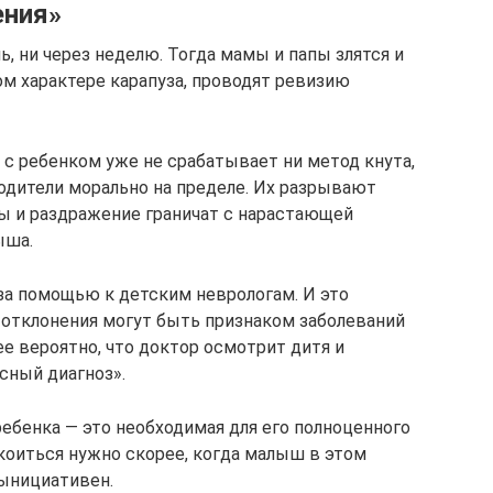
ения»
ь, ни через неделю. Тогда мамы и папы злятся и
м характере карапуза, проводят ревизию
о с ребенком уже не срабатывает ни метод кнута,
родители морально на пределе. Их разрывают
зы и раздражение граничат с нарастающей
ыша.
за помощью к детским неврологам. И это
 отклонения могут быть признаком заболеваний
ее вероятно, что доктор осмотрит дитя и
сный диагноз».
 ребенка — это необходимая для его полноценного
окоиться нужно скорее, когда малыш в этом
зынициативен.