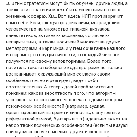
3.
Этим стратегиям могут быть обучены другие люди, а
также эти стратегии могут быть успешными во всех
жизненных сферах. Хм… Вот здесь НЛП противоречит
само себе. Если, следуя предписаниям, мы разделим
человечество на множество типажей: визуалов,
кинестетиков, активных-пассивных, согласных-
непаритетных, а также носителей множества других
метапрограмм и карт мира, и учтем сочетание каждого
из параметров внутри личности, то каждый человек
получится по-своему неповторимым. Более того,
носитель такого наборного кода программ не только
воспринимает окружающий мир согласно своим
особенностям, но и реагирует, ведет себя
соответственно. А теперь давай приблизительно
прикинем: какова вероятность того, что алгоритм
успешности талантливого человека с одним набором
психических особенностей (например, аудиал,
ориентированный на время и личность, с внутренней
референтной рамкой, бунтарь и т.п.) идеально ляжет на
набор твоих психических особенностей (если ты визуал,
прислушиваешься ко мнению других и склонен к