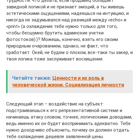
трудности: что делать, если продавец обладает
завидной логикой и не признает эмоций, а ты живешь
эстетическими ощущениями, надеешься на интуицию, и
никогда не задумывался над разницей между «echo» и
«print» (а охлаждение тебе нужно только для того,
чтобы бесшумно брутить админские учетки
фотостоков):)? Можешь, конечно, взять его своим
природным очарованием, однако, не факт, что
сработает. Окей, не будем о плохом, все-таки ты хакер, и
твоя логика тоже заслуживает восхищения.
Читайте также:
Ценности и их роль в
человеческой жизни. Социализация личности
Следующий этап – воздействие на субъект:
подстраиваешься к его репрезентативной системе и
начинаешь атаку словом, точнее, логическими доводами,
ведь именно их он будет воспринимать адекватно. Тебе
нужно доходчиво объяснить, почему он должен отдать
тебе охлаждение дешевле заявленной цены.