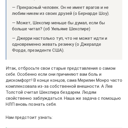
— Прекрасный человек. Он не имеет врагов и не
любим никем из своих друзей (о Бернарде Шоу).
— Может, Шекспир меньше бы думал, если бы
больше читал? (об Уильяме Шекспире)
— Джерри настолько туп, что не может идти и
одновременно жевать резинку (о Джералде
Форде, президенте США).
Итак, отбросьте свои старые представления о самом
себе. Особенно если они причиняют вам боль и
дискомфорт! В конце концов, сама Мерилин Монро часто
комплексовала из-за собственной внешности. А Лев
Толстой считал Шекспира бездарем. Людям
свойственно заблуждаться. Наша же задача с помощью
НЛП вновь познать себя.
Нам предстоит узнать: