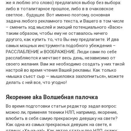
же я люблю это слово) предлагался выбор без выбора:
либо в тоталитарное прошлое, либо в в очаковское
светлое… будущее. Вот именно поэтому, основная
задача любого рекламного текста, и Вашего в том числе
– сменить ход мыслей и эмоций потенциального «Васю»
таким образом, чтобы ему не оставалось ничего
другого, как купить то, что Вы ему предлагаете. И два
самых мощных инструмента подобного убеждения –
РАССЛАБЛЕНИЕ и ВООБРАЖЕНИЕ. Люди сами по себе
расслабляются и мечтают весь день, независимо от
своего желания. Вам же необходимо создать у них такой
настрой во время чтения Вашей рекламы. Как только
«мышка съест сыр — мышеловка захлопниться», можете
делать с ней все, что угодно!
Якорение aka Волшебная палочка
Во время подготовки статьи редактор задал вопрос:
можно ли, применяя техники НЛП, например, якорение,
влюбить в себя самую прекрасную девушку на свете?
Как одна из самых прекрасных девушек на свете, я
отвечу: «Ха-ха-ха!». Как автор статьи про НЛП, скажу: