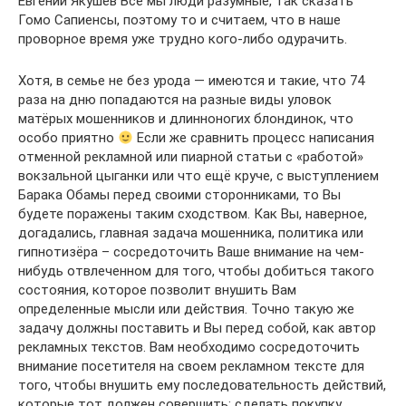
Евгений Якушев Все мы люди разумные, так сказать
Гомо Сапиенсы, поэтому то и считаем, что в наше
проворное время уже трудно кого-либо одурачить.
Хотя, в семье не без урода — имеются и такие, что 74
раза на дню попадаются на разные виды уловок
матёрых мошенников и длинноногих блондинок, что
особо приятно
Если же сравнить процесс написания
отменной рекламной или пиарной статьи с «работой»
вокзальной цыганки или что ещё круче, с выступлением
Барака Обамы перед своими сторонниками, то Вы
будете поражены таким сходством. Как Вы, наверное,
догадались, главная задача мошенника, политика или
гипнотизёра – сосредоточить Ваше внимание на чем-
нибудь отвлеченном для того, чтобы добиться такого
состояния, которое позволит внушить Вам
определенные мысли или действия. Точно такую же
задачу должны поставить и Вы перед собой, как автор
рекламных текстов. Вам необходимо сосредоточить
внимание посетителя на своем рекламном тексте для
того, чтобы внушить ему последовательность действий,
которые тот должен совершить: сделать покупку