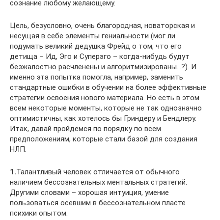
сознание любому желающему.
Цель, безусловно, очень благородная, новаторская и
несущая в себе элементы гениальности (мог ли
подумать великий дедушка Фрейд о том, что его
детища – Ид, Эго и Суперэго – когда-нибудь будут
безжалостно расчленены и алгоритмизированы…?). И
именно эта попытка помогла, например, заменить
стандартные ошибки в обучении на более эффективные
стратегии освоения нового материала. Но есть в этом
всем некоторые моменты, которые не так однозначно
оптимистичны, как хотелось бы Гриндеру и Бендлеру.
Итак, давай пройдемся по порядку по всем
предположениям, которые стали базой для создания
НЛП.
1.
Талантливый человек отличается от обычного
наличием бессознательных ментальных стратегий.
Другими словами – хорошая интуиция, умение
пользоваться осевшим в бессознательном пласте
психики опытом.