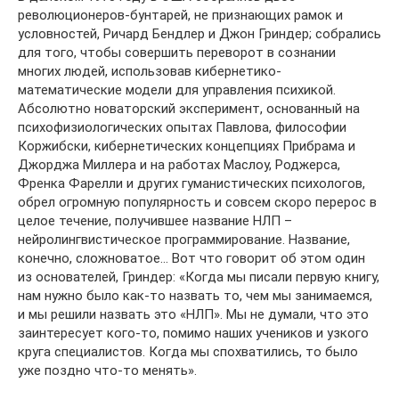
революционеров-бунтарей, не признающих рамок и
условностей, Ричард Бендлер и Джон Гриндер; собрались
для того, чтобы совершить переворот в сознании
многих людей, использовав кибернетико-
математические модели для управления психикой.
Абсолютно новаторский эксперимент, основанный на
психофизиологических опытах Павлова, философии
Коржибски, кибернетических концепциях Прибрама и
Джорджа Миллера и на работах Маслоу, Роджерса,
Френка Фарелли и других гуманистических психологов,
обрел огромную популярность и совсем скоро перерос в
целое течение, получившее название НЛП –
нейролингвистическое программирование. Название,
конечно, сложноватое… Вот что говорит об этом один
из основателей, Гриндер: «Когда мы писали первую книгу,
нам нужно было как-то назвать то, чем мы занимаемся,
и мы решили назвать это «HЛП». Мы не думали, что это
заинтересует кого-то, помимо наших учеников и узкого
круга специалистов. Когда мы спохватились, то было
уже поздно что-то менять».