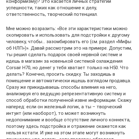
конформизму)? Это касается личных стратегий
успешности, таких как отношение к делу,
ответственность, творческий потенциал.
Мне можно возразить: «Все эти характеристики можно
скопировать и использовать для подстройки к другому
человеку, чтобы… зазомбировать его (см. раздел «Мифы
об НЛП»)». Давай рассмотрим это на примере. Допустим,
ты решил сделать подарок своей нервной системе и
идешь в магазин за новенькой системой охлаждения
Corsair H70, но денег у тебя хватает только на Н50. Что
делать? Конечно, просить скидку. Ты заходишь в
помещение и автоматически ищешь взглядом продавца.
Сразу же прикидываешь способы влияния на него,
анализируя его ведущую репрезентативную систему и
способ обработки полученной извне информации. Скажу
наперед: если он железный логик, а ты – творческий
интуит (или наоборот), то может возникнуть
недопонимание и вообще отсутствие личного коннекта,
поэтому здесь подстройка и отражение окажется как
нельзя кстати. И уже на этом этапе могут возникнуть