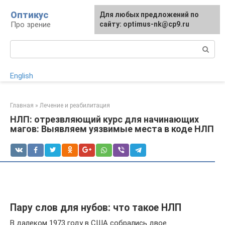
Перейти
Оптикус
Для любых предложений по
к
Про зрение
сайту: optimus-nk@cp9.ru
контенту
Поиск:
English
Главная
»
Лечение и реабилитация
НЛП: отрезвляющий курс для начинающих
магов: Выявляем уязвимые места в коде НЛП
Пару слов для нубов: что такое НЛП
В далеком 1973 году в США собрались двое