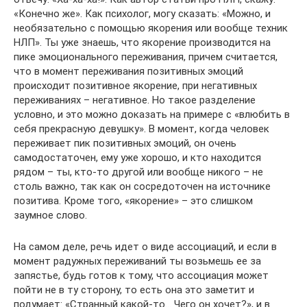
«Конечно же». Как психолог, могу сказать: «Можно, и
необязательно с помощью якорения или вообще техник
НЛП». Ты уже знаешь, что якорение производится на
пике эмоционального переживания, причем считается,
что в момент переживания позитивных эмоций
происходит позитивное якорение, при негативных
переживаниях – негативное. Но такое разделение
условно, и это можно доказать на примере с «влюбить в
себя прекрасную девушку». В момент, когда человек
переживает пик позитивных эмоций, он очень
самодостаточен, ему уже хорошо, и кто находится
рядом – ты, кто-то другой или вообще никого – не
столь важно, так как он сосредоточен на источнике
позитива. Кроме того, «якорение» – это слишком
заумное слово.
На самом деле, речь идет о виде ассоциаций, и если в
момент радужных переживаний ты возьмешь ее за
запястье, будь готов к тому, что ассоциация может
пойти не в ту сторону, то есть она это заметит и
подумает: «Странный какой-то… Чего он хочет?», и в