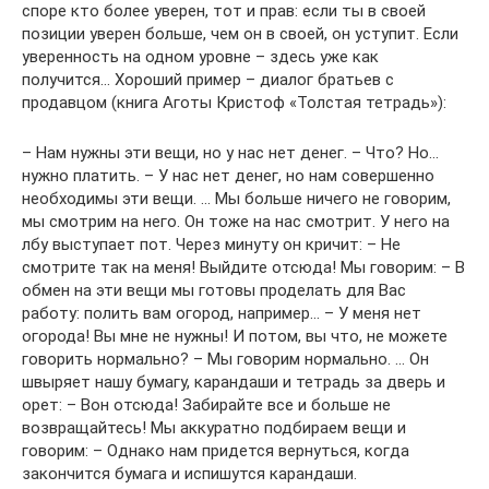
споре кто более уверен, тот и прав: если ты в своей
позиции уверен больше, чем он в своей, он уступит. Если
уверенность на одном уровне – здесь уже как
получится… Хороший пример – диалог братьев с
продавцом (книга Аготы Кристоф «Толстая тетрадь»):
– Нам нужны эти вещи, но у нас нет денег. – Что? Но…
нужно платить. – У нас нет денег, но нам совершенно
необходимы эти вещи. … Мы больше ничего не говорим,
мы смотрим на него. Он тоже на нас смотрит. У него на
лбу выступает пот. Через минуту он кричит: – Не
смотрите так на меня! Выйдите отсюда! Мы говорим: – В
обмен на эти вещи мы готовы проделать для Вас
работу: полить вам огород, например… – У меня нет
огорода! Вы мне не нужны! И потом, вы что, не можете
говорить нормально? – Мы говорим нормально. … Он
швыряет нашу бумагу, карандаши и тетрадь за дверь и
орет: – Вон отсюда! Забирайте все и больше не
возвращайтесь! Мы аккуратно подбираем вещи и
говорим: – Однако нам придется вернуться, когда
закончится бумага и испишутся карандаши.