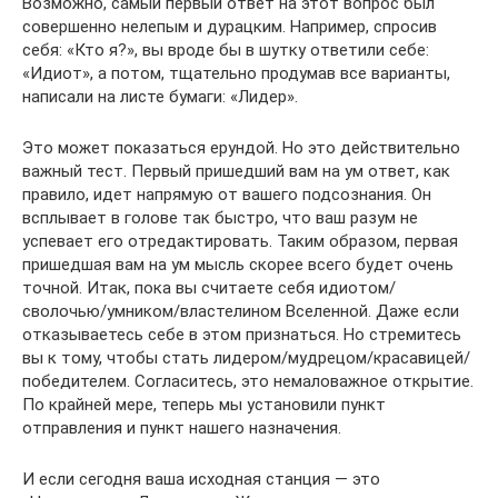
Возможно, самый первый ответ на этот вопрос был
совершенно нелепым и дурацким. Например, спросив
себя: «Кто я?», вы вроде бы в шутку ответили себе:
«Идиот», а потом, тщательно продумав все варианты,
написали на листе бумаги: «Лидер».
Это может показаться ерундой. Но это действительно
важный тест. Первый пришедший вам на ум ответ, как
правило, идет напрямую от вашего подсознания. Он
всплывает в голове так быстро, что ваш разум не
успевает его отредактировать. Таким образом, первая
пришедшая вам на ум мысль скорее всего будет очень
точной. Итак, пока вы считаете себя идиотом/
сволочью/умником/властелином Вселенной. Даже если
отказываетесь себе в этом признаться. Но стремитесь
вы к тому, чтобы стать лидером/мудрецом/красавицей/
победителем. Согласитесь, это немаловажное открытие.
По крайней мере, теперь мы установили пункт
отправления и пункт нашего назначения.
И если сегодня ваша исходная станция — это