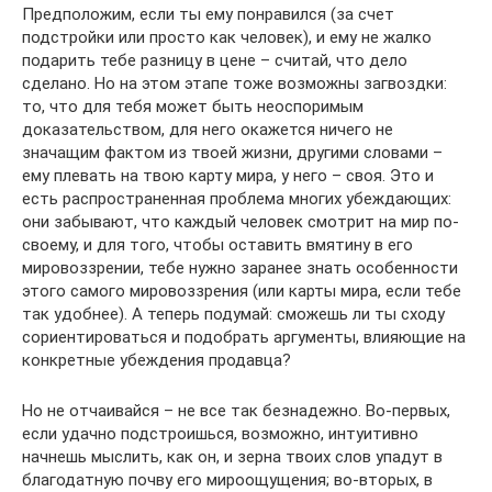
Предположим, если ты ему понравился (за счет
подстройки или просто как человек), и ему не жалко
подарить тебе разницу в цене – считай, что дело
сделано. Но на этом этапе тоже возможны загвоздки:
то, что для тебя может быть неоспоримым
доказательством, для него окажется ничего не
значащим фактом из твоей жизни, другими словами –
ему плевать на твою карту мира, у него – своя. Это и
есть распространенная проблема многих убеждающих:
они забывают, что каждый человек смотрит на мир по-
своему, и для того, чтобы оставить вмятину в его
мировоззрении, тебе нужно заранее знать особенности
этого самого мировоззрения (или карты мира, если тебе
так удобнее). А теперь подумай: сможешь ли ты сходу
сориентироваться и подобрать аргументы, влияющие на
конкретные убеждения продавца?
Но не отчаивайся – не все так безнадежно. Во-первых,
если удачно подстроишься, возможно, интуитивно
начнешь мыслить, как он, и зерна твоих слов упадут в
благодатную почву его мироощущения; во-вторых, в