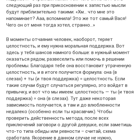
следующий раз при прикосновении к запястью мысли
будут приблизительно такими: «Хм… что мне это
напоминает? Ааа, вспомнила! Это же тот самый Вася!
Чего он от меня тогда хотел, странно…»
В моменты отчаяния человек, наоборот, теряет
целостность, и ему нужна моральная поддержка. Вот
здесь у тебя шансов намного больше: в нужный момент
оказаться рядом, развеселить или помочь в решении
проблемы. Благодаря тебе она восстановит утраченную
целостность, и в итоге получится формула: она (в
слезах) + ты (и твоя поддержка) = целостность. Если
такие случаи будут случаться регулярно, это войдет в
привычку, и вот что мы имеем: целостность — ты (и твоя
поддержка) = она (в слезах). Тут даже некоторая
зависимость получается, а там и до влюбленности
недалеко (особенно если ты красавчик). Чтобы
проверить действенность метода, после всех
приключений заговори о другой девушке, если заметишь
что-то типа обиды или ревности – считай, схема
сработала. Якорение в данном случае не нужно,