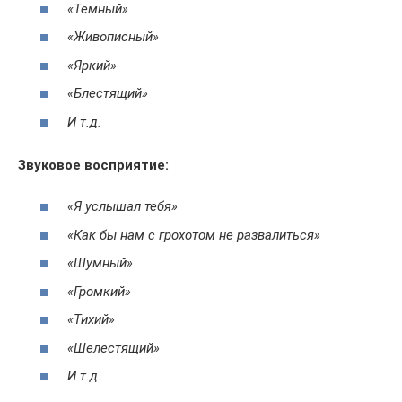
«Тёмный»
«Живописный»
«Яркий»
«Блестящий»
И т.д.
Звуковое восприятие:
«Я услышал тебя»
«Как бы нам с грохотом не развалиться»
«Шумный»
«Громкий»
«Тихий»
«Шелестящий»
И т.д.