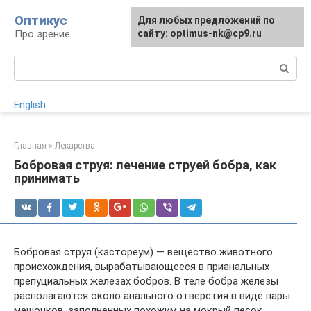
Перейти
Оптикус
Для любых предложений по
к
Про зрение
сайту: optimus-nk@cp9.ru
контенту
Поиск:
English
Главная
»
Лекарства
Бобровая струя: лечение струей бобра, как
принимать
Бобровая струя (кастореум) — вещество животного
происхождения, вырабатывающееся в прианальных
препуциальных железах бобров. В теле бобра железы
располагаются около анального отверстия в виде пары
мешочков, заполненных похожим на мокрый песок