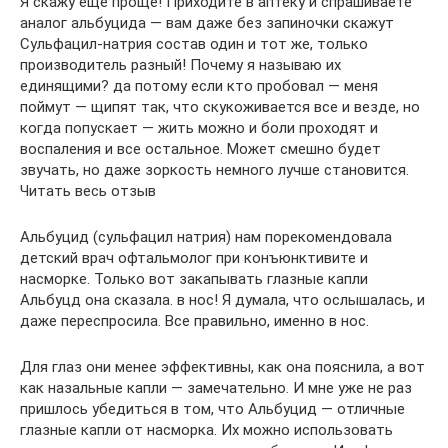
Я скажу еще проще! Приходите в аптеку и спрашиваете
аналог альбуцида — вам даже без запиночки скажут
Сульфацил-натрия состав один и тот же, только
производитель разный! Почему я называю их
единящими? да потому если кто пробовал — меня
поймут — щипят так, что скукоживается все и везде, но
когда попускает — жить можно и боли проходят и
воспаления и все остальное. Может смешно будет
звучать, но даже зоркость немного лучше становится.
Читать весь отзыв
Альбуцид (сульфацил натрия) нам порекомендовала
детский врач офтальмолог при конъюнктивите и
насморке. Только вот закапывать глазные капли
Альбуцд она сказала. в нос! Я думала, что ослышалась, и
даже переспросила. Все правильно, именно в нос.
Для глаз они менее эффективны, как она пояснила, а вот
как назальные капли — замечательно. И мне уже не раз
пришлось убедиться в том, что Альбуцид — отличные
глазные капли от насморка. Их можно использовать