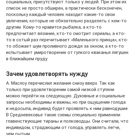
социальных, присутствуют только у людей. При этом их
список не просто обширен, а практически бесконечен,
поскольку каждый человек находит какие-то свои
увлечения, которые не обязательно разделять с кем-то
другим. Кому-то нравится рыбалка, а кто-то
предпочитает вязание, кто-то смотрит сериалы, а кто-
то в сотый раз перечитывает «Маленького принца», кто-
то обожает шум проливного дождя за окном, а кто-то
испытывает умиротворение от гулкого кваканья лягушек
в ближайшем пруду.
Зачем удовлетворять нужду
А. Маслоу перечислил желания снизу вверх. Так как
только при удовлетворении самой низкой ступени
можно перейти на следующую. Духовные и социальные
запросы необходимы и важны, но при ощущении голода
и недосыпа, индивид будет проявлять к ним равнодушие.
В Средневековье такие схемы специально применяли
главенствующие тираны и полководцы. Они считали, что
индивидом, страдающим от голода, управлять легче,
чем сытым.