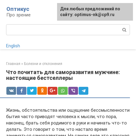
Перейти
Оптикус
Для любых предложений по
к
Про зрение
сайту: optimus-nk@cp9.ru
контенту
Поиск:
English
Главная
»
Болезни и отклонения
Что почитать для саморазвития мужчине:
настоящие бестселлеры
Жизнь, обстоятельства или ощущение бессмысленности
бытия часто приводят человека к мысли, что пора,
наконец, брать себя родимого в руки и начинать что-то
делать. Это говорит о том, что настало время
заниматься саморазвитием. На самом деле это классная