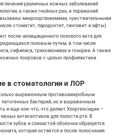
я лечения различных кожных заболеваний
иологии, а также гнойных ран, и поражений
е вызваны микроорганизмами, чувствительными
исле стоматит, пародонтит, гингивит и афты).
яют после незащищенного полового акта для
ередающихся половым путем, в том числе
еса, сифилиса, трихомониаза и гонореи. А также
 кожных покровов с целью профилактики
ие в стоматологии и ЛОР
е только выраженным противомикробным
патогенных бактерий, но и выраженным
ь и еще кое-что, что делает Хлоргексидин –
ивных антисептиков для полости рта. В
ности зубов и слизистой оболочки образуется
коната, которая остается и после полоскания