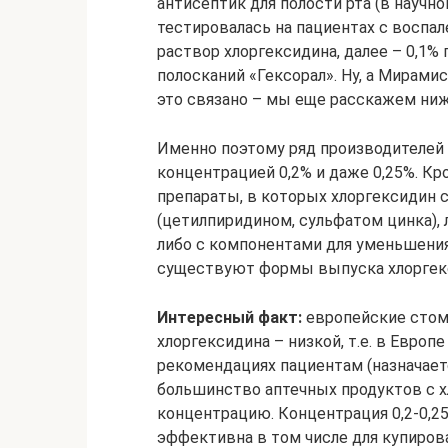
антисептик для полости рта (в науч
тестировалась на пациентах с воспа
раствор хлоргексидина, далее – 0,1%
полосканий «Гексорал». Ну, а Мирами
это связано – мы еще расскажем ниж
Именно поэтому ряд производителей
концентрацией 0,2% и даже 0,25%. К
препараты, в которых хлоргексидин 
(цетилпиридином, сульфатом цинка), 
либо с компонентами для уменьшения
существуют формы выпуска хлоргекси
Интересный факт:
европейские стом
хлоргексидина – низкой, т.е. в Европ
рекомендациях пациентам (назначает
большинство аптечных продуктов с х
концентрацию. Концентрация 0,2-0,25
эффективна в том числе для купиров