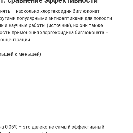
т: сравнение эффективности
нять – насколько хлоргексидин биглюконат
другими популярными антисептиками для полости
ные научные работы (источник), но они также
ость применения хлоргексидина биглюконата –
концентрации.
льшей к меньшей) –
ина 0,05% – это далеко не самый эффективный