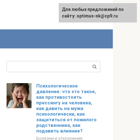
Для любых предложений по
English
сайту: optimus-nk@cp9.ru
Поиск:
Психологическое
давление: что это такое,
как противостоять
прессингу на человека,
как давить на мужа
психологически, как
защититься от пожилого
родственника, как
подавить влияние?
Болезни и отклонения