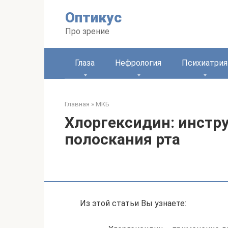
Перейти
Оптикус
к
контенту
Про зрение
Глаза
Нефрология
Психиатрия
Главная
»
МКБ
Хлоргексидин: инстр
полоскания рта
Из этой статьи Вы узнаете: