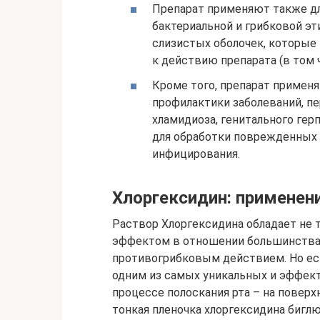
Препарат применяют также дл
бактериальной и грибковой эт
слизистых оболочек, которы
к действию препарата (в том ч
Кроме того, препарат примен
профилактики заболеваний, п
хламидиоза, генитального герп
для обработки поврежденных
инфицирования.
Хлоргексидин: применен
Раствор Хлоргексидина обладает н
эффектом в отношении большинства 
противогрибковым действием. Но ест
одним из самых уникальных и эффект
процессе полоскания рта – на поверх
тонкая пленочка хлоргексидина биглю