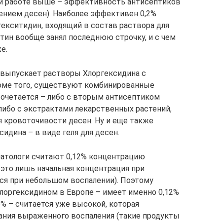
ной работе выше – эффективность антисептиков
лением десен). Наиболее эффективен 0,2%
 гекситидин, входящий в состав раствора для
стин вообще занял последнюю строчку, и с чем
е.
 выпускает растворы Хлоргексидина с
роме того, существуют комбинированные
сочетается – либо с вторым антисептиком
либо с экстрактами лекарственных растений,
 кровоточивости десен. Ну и еще также
дина – в виде геля для десен.
атологи считают 0,12% концентрацию
е это лишь начальная концентрация при
ся при небольшом воспалении). Поэтому
лоргексидином в Европе – имеет именно 0,12%
% – считается уже высокой, которая
ания выраженного воспаления (такие продукты