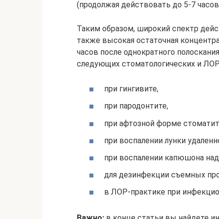
(продолжая действовать до 5-7 часов)
Таким образом, широкий спектр дейс
также высокая остаточная концентра
часов после однократного полоскани
следующих стоматологических и ЛОР
при гингивите,
при пародонтите,
при афтозной форме стоматит
при воспалении лунки удаленно
при воспалении капюшона над
для дезинфекции съемных про
в ЛОР-практике при инфекцио
Важно:
в конце статьи вы найдете 