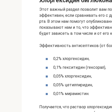
Хлоргексидин биглюкона
Этот важный раздел позволит вам по
эффективен, если сравнивать его с 
рта. В этом нам помогут опубликован
показывают нам и то, что эффективн
будет зависеть в том числе и от его 
Эффективность антисептиков (от бо
0,2% хлоргексидин,
0,1% гекситидин (гексорал),
0,05% хлоргексидин,
0,05% цетилпиридин,
0,01% мирамистин.
Получается, что раствор хлоргексид