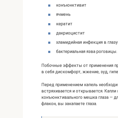
конъюнктивит
ячмень
кератит
дакриоцистит
хламидийная инфекция в глазу
бактериальная язва роговицы.
Побочные эффекты от применения пр
в себя дискомфорт, жжение, зуд, гип
Перед применением капель необходи
встряхивается и открывается. Капли 
конъюнктивального мешка глаза — дл
флакон, вы закапаете глаза.