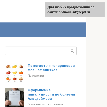
Для любых предложений по
English
сайту: optimus-nk@cp9.ru
Поиск:
Помогает ли гепариновая
мазь от синяков
Патологии
Оформление
инвалидности по болезни
Альцгеймера
Болезни и отклонения