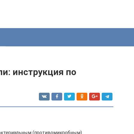
и: инструкция по
бактериальным (противомикробным)