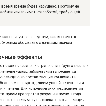
 время зрение будет нарушено. Поэтому не
омобиля или заниматься работой, требующей
тально изучена перед тем, как вы начнете
обходимо обсуждать с лечащим врачом.
бочные эффекты
 свои показания и ограничения. Группа глазных
я лечения ушных заболеваний запрещается
ую реакцию на составляющие компоненты,
больным с повреждением ушной перепонки и
к и печени. Для использования медикаментов
та, прием препаратов разрешен после 1 года
глазных капель могут возникать такие реакции
жение, тошнота, рвота, нарушение сна, диарея.