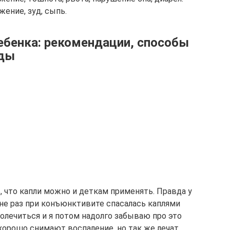
ние, зуд, сыпь.
ебенка: рекомендации, способы
оды
ь, что капли можно и деткам применять. Правда у
е не раз при конъюнктивите спасалась каплями
олечиться и я потом надолго забываю про это
 хорошо снимают воспаление, но так же лечат