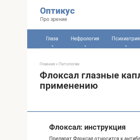
Перейти
Оптикус
к
контенту
Про зрение
Глаза
Нефрология
Психиатрия
Главная
»
Патологии
Флоксал глазные капл
применению
Флоксал: инструкция
Препарат Флоксал относится к анти