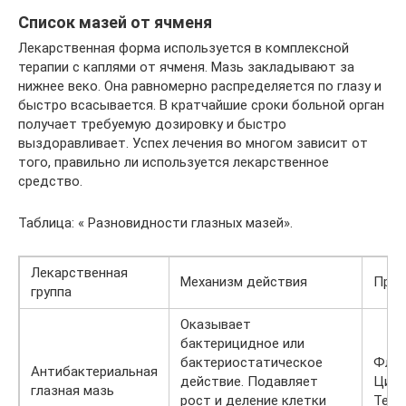
Список мазей от ячменя
Лекарственная форма используется в комплексной
терапии с каплями от ячменя. Мазь закладывают за
нижнее веко. Она равномерно распределяется по глазу и
быстро всасывается. В кратчайшие сроки больной орган
получает требуемую дозировку и быстро
выздоравливает. Успех лечения во многом зависит от
того, правильно ли используется лекарственное
средство.
Таблица: « Разновидности глазных мазей».
Лекарственная
Механизм действия
При
группа
Оказывает
бактерицидное или
бактериостатическое
Флок
Антибактериальная
действие. Подавляет
Ципр
глазная мазь
рост и деление клетки
Тетр