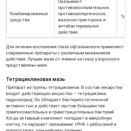
Оказывают
противовоспалительное,
Комбинированные
противоаллергическое,
Тобр
средства
вазоконстрикторное и
антибактериальное
действие
Для лечения воспаления глаза офтальмологи применяют
современные препараты с различным механизмом
действия. Лучшие мази от ячменя на глазу у взрослого
представлены ниже.
Тетрациклиновая мазь
Препарат из группы тетрациклинов. В состав лекарства
входит действующее вещество – тетрациклина
гидрохлорид. Он обладает бактериостатической
активностью и действует против большинства
грамположительных и грамотрицательных бактерий.
Когда активный компонент попадает в микробную
клетку, то нарушает связывание тРНК с рибосомой и
препятствует дальнейшему делению.