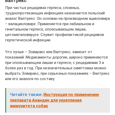
Валтрекс
При частых рецидивах герпеса, сложных,
труднопротекающих инфекциях назначается польский
аналог Валтрекс. Он основан на производном ацикловира
– валацикловире. Применяется при лабиальном и
генитальном герпесе, опоясывающем лишае,
цитомегаловирусе. Служит профилактикой рецидивов
герпетической инфекции.
Что лучше – Зовиракс или Валтрекс, зависит от
показаний. Медикаменты дорогие, широко применяются
при опоясывающем лишае и герпесе, с рецидивами 3 и
более раз в год. При незначительных симптомах можно
выбрать Зовиракс, при серьезных показаниях – Валтрекс
или его аналоги по составу:
Читайте также:
Инструкция по применению
препарата Анандин для укрепления
иммунитета собак