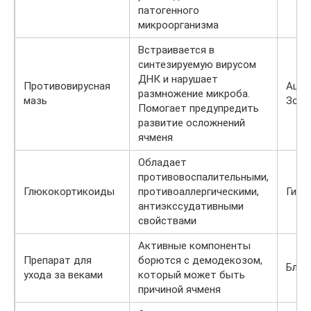
патогенного
микроорганизма
Встраивается в
синтезируемую вирусом
ДНК и нарушает
Противовирусная
Ацик
размножение микроба.
мазь
Зови
Помогает предупредить
развитие осложнений
ячменя
Обладает
противовоспалительными,
Глюкокортикоиды
противоаллергическими,
Гидр
антиэкссудативными
свойствами
Активные компоненты
Препарат для
борются с демодекозом,
Блеф
ухода за веками
который может быть
причиной ячменя