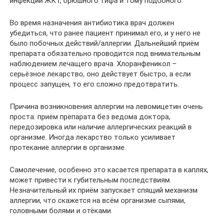
инфекций ЖКТ, брюшного тифа и тому подобного.
Во время назначения антибиотика врач должен
убедиться, что ранее пациент принимал его, и у него не
было побочных действий/аллергии. Дальнейший приём
препарата обязательно проводится под внимательным
наблюдением лечащего врача. Хлоранфеникол –
серьёзное лекарство, оно действует быстро, а если
процесс запущен, то его сложно предотвратить.
Причина возникновения аллергии на левомицетин очень
проста: приём препарата без ведома доктора,
передозировка или наличие аллергических реакций в
организме. Иногда лекарство только усиливает
протекание аллергии в организме.
Самолечение, особенно это касается препарата в каплях,
может привести к губительным последствиям.
Незначительный их приём запускает спящий механизм
аллергии, что скажется на всём организме сыпями,
головными болями и отёками.