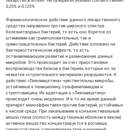
лекарство в аптеке. На пузырьках указано соответственно
0,25% и 0,125%.
Фармакологическое действие данного лекарственного
средства направлено против широкого спектра
болезнетворных бактерий, то есть оно борется со
штаммами как грамположительных, так и
грамотрицательных бактерий. Действие основано на
бактериостатическом эффекте, то есть
останавливающем развитие и размножение данных
микробов. Это происходит за счет приостановки
воспроизводства белков в бактериях, которые из-за
нехватки «строительного материала» разрушаются. К
действию «Левомицетина» чувствительны микробы,
устойчивые к пенициллину, сульфаниламидам и
стрептомицину. Их адаптация к «Левомицетину»
происходит очень медленно. И в то же время данный
препарат малоэффективен против бактерий, устойчивых
к кислой среде. При закапывании в конъюнктивальный
мешок глаза (полость между глазным яблоком и веком)
активное вещество концентрируется в роговице,
слизистой глаза, стекловидном теле и радужной