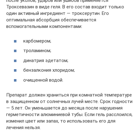
после уколов, ударов или ушибов применяется
Троксевазин в виде геля. В его состав входит только
один активный ингредиент — троксерутин. Его
оптимальная абсорбция обеспечивается
вспомогательными компонентами:
карбомером;
троламином;
динатрия эдетатом;
бензалкония хлоридом;
очищенной водой.
Препарат должен храниться при комнатной температуре
в защищенном от солнечных лучей месте. Срок годности
— 5 лет. Он уменьшается до месяца после нарушения
герметичности алюминиевой тубы. Если гель расслоился,
изменил цвет или запах, то использовать его для
лечения нельзя.