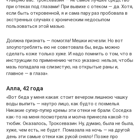
«Уверяю вас: Троксевазин — не самое лучшее средство
при отеках под глазами! При вывихе с отеком — да. Хотя,
если быть откровенной, я и сама пару раз пробовала в
экстренных случаях с хроническим недосыпом
пользоваться этой мазью.
Должна признать — помогла! Мешки исчезли. Но вот
злоупотреблять ею не советовала бы, ведь можно
сделать коже только хуже. И надо помнить о том, что в
инструкции по применению четко указано: нельзя, чтобы
мазь попадала на слизистую, на открытые раны и,
главное — в глаза».
Алла, 42 года
«Вот беда у меня какая: стоит вечером лишнюю чашку
воды выпить — наутро лицо, как будто с похмелья.
Никакие супер-пупер кремы эти отеки не брали. Соседка
как-то на меня посмотрела и молча принесла какой-то
тюбик. Оказалось, Троксевазин. Ну, думаю, была не была,
хуже, чем есть, не будет. Помазала на ночь — на другой
день эти самые отеки как рукой сняло! Позже про