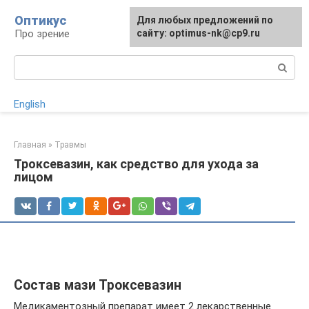
Перейти
Оптикус
Для любых предложений по
к
Про зрение
сайту: optimus-nk@cp9.ru
контенту
Поиск:
English
Главная
»
Травмы
Троксевазин, как средство для ухода за
лицом
Состав мази Троксевазин
Медикаментозный препарат имеет 2 лекарственные