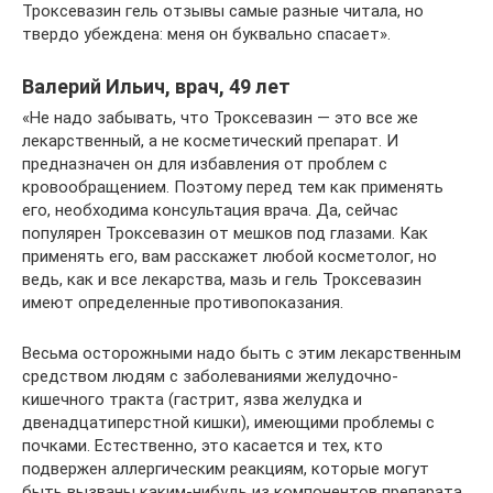
Троксевазин гель отзывы самые разные читала, но
твердо убеждена: меня он буквально спасает».
Валерий Ильич, врач, 49 лет
«Не надо забывать, что Троксевазин — это все же
лекарственный, а не косметический препарат. И
предназначен он для избавления от проблем с
кровообращением. Поэтому перед тем как применять
его, необходима консультация врача. Да, сейчас
популярен Троксевазин от мешков под глазами. Как
применять его, вам расскажет любой косметолог, но
ведь, как и все лекарства, мазь и гель Троксевазин
имеют определенные противопоказания.
Весьма осторожными надо быть с этим лекарственным
средством людям с заболеваниями желудочно-
кишечного тракта (гастрит, язва желудка и
двенадцатиперстной кишки), имеющими проблемы с
почками. Естественно, это касается и тех, кто
подвержен аллергическим реакциям, которые могут
быть вызваны каким-нибудь из компонентов препарата.