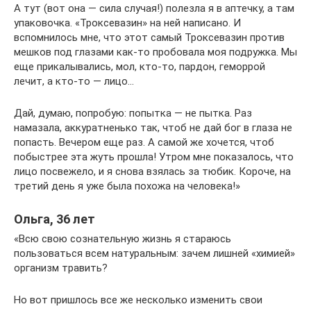
А тут (вот она — сила случая!) полезла я в аптечку, а там
упаковочка. «Троксевазин» на ней написано. И
вспомнилось мне, что этот самый Троксевазин против
мешков под глазами как-то пробовала моя подружка. Мы
еще прикалывались, мол, кто-то, пардон, геморрой
лечит, а кто-то — лицо…
Дай, думаю, попробую: попытка — не пытка. Раз
намазала, аккуратненько так, чтоб не дай бог в глаза не
попасть. Вечером еще раз. А самой же хочется, чтоб
побыстрее эта жуть прошла! Утром мне показалось, что
лицо посвежело, и я снова взялась за тюбик. Короче, на
третий день я уже была похожа на человека!»
Ольга, 36 лет
«Всю свою сознательную жизнь я стараюсь
пользоваться всем натуральным: зачем лишней «химией»
организм травить?
Но вот пришлось все же несколько изменить свои