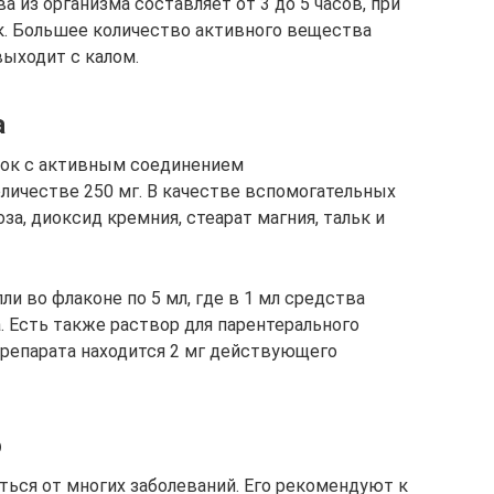
из организма составляет от 3 до 5 часов, при
к. Большее количество активного вещества
выходит с калом.
а
ток с активным соединением
ичестве 250 мг. В качестве вспомогательных
а, диоксид кремния, стеарат магния, тальк и
и во флаконе по 5 мл, где в 1 мл средства
. Есть также раствор для парентерального
препарата находится 2 мг действующего
ю
ься от многих заболеваний. Его рекомендуют к