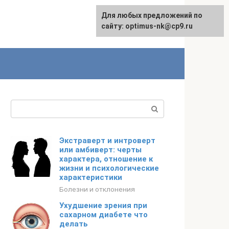
Для любых предложений по
English
сайту: optimus-nk@cp9.ru
Поиск:
Экстраверт и интроверт
или амбиверт: черты
характера, отношение к
жизни и психологические
характеристики
Болезни и отклонения
Ухудшение зрения при
сахарном диабете что
делать