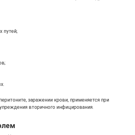
 путей;
ов;
х.
перитоните, заражении крови, применяется при
упреждения вторичного инфицирования.
олем