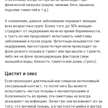
физической нагрузке (кашле, чихании, беге, прыжках,
подъёме тяжестей и т.д.).
К сожалению, данное заболевание поражает женщин
всех возрастных групп. Более того до 50% женщин
страдают от недержания мочи во время беременности,
а треть из них продолжает испытывать симптомы
заболевания и после родов. Ургентным называется тип
недержания, при котором потеря мочи происходит на
фоне резкого позыва в туалет или при мысли о туалете,
либо же на фоне провоцирующих факторов (звук
льющейся воды, близость туалета или дома, стресс).
Цистит и секс
Если произошел длительный или слишком интенсивный
сексуальный контакт, то после него Вы можете
испытывать частые позывы к мочеиспусканию и
болезненность во время, эти симптомы не всегда
указывают на инфекцию. Зачастую они возникают из-за
того, что мочевой пузырь, а в частности шейка и уретра