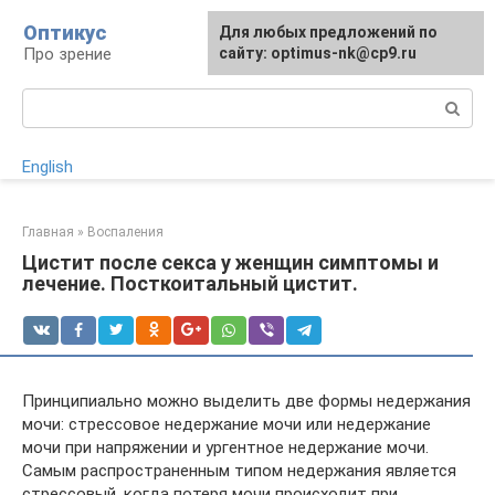
Перейти
Оптикус
Для любых предложений по
к
Про зрение
сайту: optimus-nk@cp9.ru
контенту
Поиск:
English
Главная
»
Воспаления
Цистит после секса у женщин симптомы и
лечение. Посткоитальный цистит.
Принципиально можно выделить две формы недержания
мочи: стрессовое недержание мочи или недержание
мочи при напряжении и ургентное недержание мочи.
Самым распространенным типом недержания является
стрессовый, когда потеря мочи происходит при