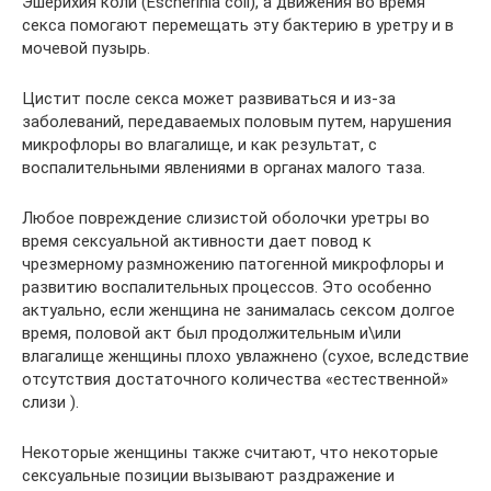
Эшерихия коли (Escherihia coli), а движения во время
секса помогают перемещать эту бактерию в уретру и в
мочевой пузырь.
Цистит после секса может развиваться и из-за
заболеваний, передаваемых половым путем, нарушения
микрофлоры во влагалище, и как результат, с
воспалительными явлениями в органах малого таза.
Любое повреждение слизистой оболочки уретры во
время сексуальной активности дает повод к
чрезмерному размножению патогенной микрофлоры и
развитию воспалительных процессов. Это особенно
актуально, если женщина не занималась сексом долгое
время, половой акт был продолжительным и\или
влагалище женщины плохо увлажнено (сухое, вследствие
отсутствия достаточного количества «естественной»
слизи ).
Некоторые женщины также считают, что некоторые
сексуальные позиции вызывают раздражение и