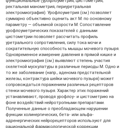
функциональные (урофлоуметрия, цистометрия,
ректальная манометрия, периуретральная
электромиография). Урофлоуметрия (см.) позволяет
суммарно объективно оценить акт М. по основному
параметру — объемной скорости М. Сопоставление
урофлоуметрических показателей с данными
цистометрии позволяет рассчитать профиль
уретрального сопротивления, силу тока мочи и
сократительную способность мышцы мочевого пузыря.
Одновременное измерение давления в прямой кишке и
электромиография (см.) выявляют степень участия
скелетной мускулатуры в различные периоды М. Одно и
то же заболевание (напр., аденома предстательной
железы, контрактура шейки мочевого пузыря) может
сопровождаться поражением различных рецепторов
стенки мочевого пузыря. Характер этих поражений
устанавливают, проводя урофлоу- и цистометрию на
фоне воздействий нейротропными препаратами.
Полученные данные о преобладающем нарушении
функции холинергических, бета- или альфа-
адренергических нейрорецепторов используют для
рациональной фармакологической коррекции