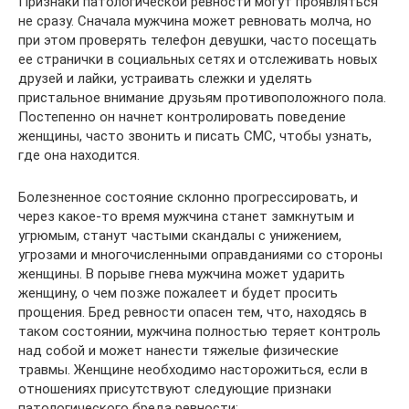
Признаки патологической ревности могут проявляться
не сразу. Сначала мужчина может ревновать молча, но
при этом проверять телефон девушки, часто посещать
ее странички в социальных сетях и отслеживать новых
друзей и лайки, устраивать слежки и уделять
пристальное внимание друзьям противоположного пола.
Постепенно он начнет контролировать поведение
женщины, часто звонить и писать СМС, чтобы узнать,
где она находится.
Болезненное состояние склонно прогрессировать, и
через какое-то время мужчина станет замкнутым и
угрюмым, станут частыми скандалы с унижением,
угрозами и многочисленными оправданиями со стороны
женщины. В порыве гнева мужчина может ударить
женщину, о чем позже пожалеет и будет просить
прощения. Бред ревности опасен тем, что, находясь в
таком состоянии, мужчина полностью теряет контроль
над собой и может нанести тяжелые физические
травмы. Женщине необходимо насторожиться, если в
отношениях присутствуют следующие признаки
патологического бреда ревности: