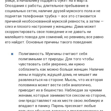
улице, а начальнику подарить букет на 8 марта.
Опоздания с работы, длительное пребывание в
социальных сетях, наличие друзей мужского пола и не
поднятая телефонная трубка — все это становится
причиной необоснованной мужской ревности, а затем —
слез и плохого настроения у женщины. Дама может
скорректировать свое поведение и не давать ни
малейшего повода для сомнений, но ревнивец все равно
его найдет. Основные причины такого поведения:
Полигамность. Мужчины считают себя
полигамными от природы. Для того чтобы
чувствовать себя уверенно, им нужно
соблазнить как можно больше женщин. Наличие
жены и подруги, ждущей дома, не мешает им
развлекаться на стороне. Мысль, что их вторая
половинка может вести себя аналогично,
приводит их в бешенство. Наблюдая за чужими
женами, которые занимаются сексом на стороне,
они представляют на их месте свою любимую и
впадают в панику. Парень пресекает любые
попытки общения девушки с противоположным