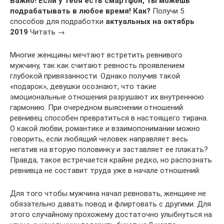
Важно! Если у тебя есть смартфон, ты можешь
подрабатывать в любое время! Как?
Получи 5
способов для подработки
актуальных на октябрь
2019
Читать →
Многие женщины мечтают встретить ревнивого
мужчину, так как считают ревность проявлением
глубокой привязанности. Однако получив такой
«подарок», девушки осознают, что такие
эмоциональные отношения разрушают их внутреннюю
гармонию. При очередном выяснении отношений
ревнивец способен превратиться в настоящего тирана.
О какой любви, романтике и взаимопонимании можно
говорить, если любящий человек направляет весь
негатив на вторую половинку и заставляет ее плакать?
Правда, такое встречается крайне редко, но распознать
ревнивца не составит труда уже в начале отношений.
Для того чтобы мужчина начал ревновать, женщине не
обязательно давать повод и флиртовать с другими. Для
этого случайному прохожему достаточно улыбнуться на