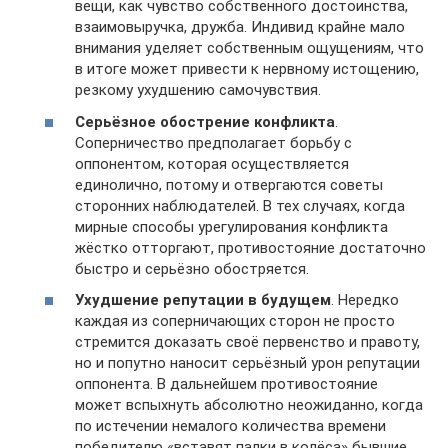
вещи, как чувство собственного достоинства,
взаимовыручка, дружба. Индивид крайне мало
внимания уделяет собственным ощущениям, что
в итоге может привести к нервному истощению,
резкому ухудшению самочувствия.
Серьёзное обострение конфликта
.
Соперничество предполагает борьбу с
оппонентом, которая осуществляется
единолично, потому и отвергаются советы
сторонних наблюдателей. В тех случаях, когда
мирные способы урегулирования конфликта
жёстко отторгают, противостояние достаточно
быстро и серьёзно обостряется.
Ухудшение репутации в будущем
. Нередко
каждая из соперничающих сторон не просто
стремится доказать своё первенство и правоту,
но и попутно наносит серьёзный урон репутации
оппонента. В дальнейшем противостояние
может вспыхнуть абсолютно неожиданно, когда
по истечении немалого количества времени
победителю «вставят палки в колёса» бывшие