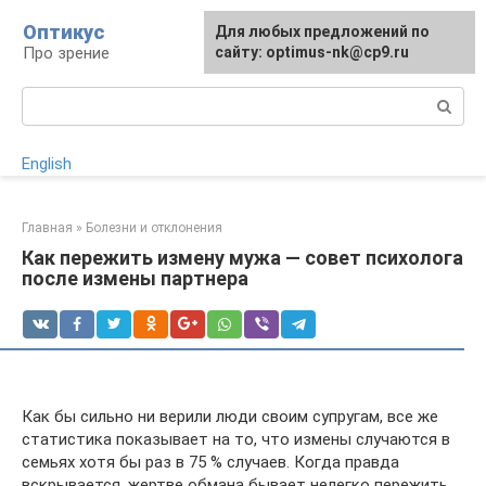
Перейти
Оптикус
Для любых предложений по
к
Про зрение
сайту: optimus-nk@cp9.ru
контенту
Поиск:
English
Главная
»
Болезни и отклонения
Как пережить измену мужа — совет психолога
после измены партнера
Как бы сильно ни верили люди своим супругам, все же
статистика показывает на то, что измены случаются в
семьях хотя бы раз в 75 % случаев. Когда правда
вскрывается, жертве обмана бывает нелегко пережить