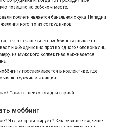
о сотрудника и, когда тот проходит все
ную позицию на рабочем месте.
авли коллеги является банальная скука. Нападки
 желания кого-то из сотрудников
тается, что чаще всего моббинг возникает в
вает и объединение против одного человека лиц
имеру, из мужского коллектива выживается
на.
оббигнгу прослеживается в коллективе, где
е число мужчин и женщин.
шке? Советы психолога для парней
ать моббинг
кое? Что их провоцирует? Как выясняется, чаще