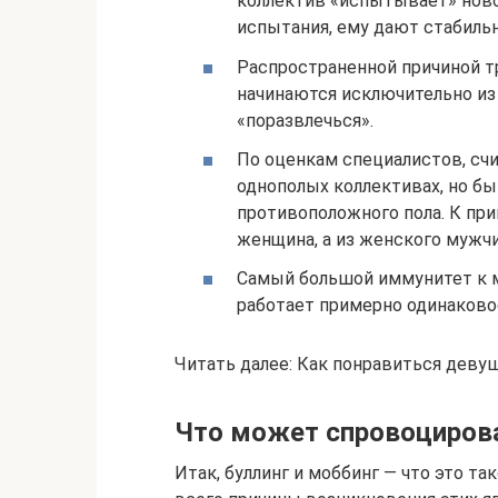
коллектив «испытывает» новог
испытания, ему дают стабиль
Распространенной причиной тр
начинаются исключительно из
«поразвлечься».
По оценкам специалистов, счи
однополых коллективах, но бы
противоположного пола. К пр
женщина, а из женского мужчи
Самый большой иммунитет к м
работает примерно одинаково
Читать далее: Как понравиться деву
Что может спровоциров
Итак, буллинг и моббинг — что это та