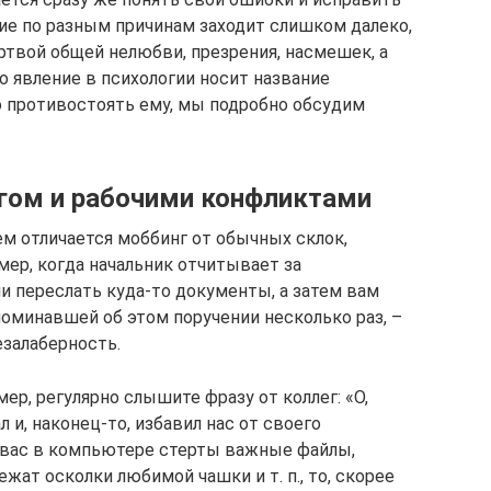
ние по разным причинам заходит слишком далеко,
твой общей нелюбви, презрения, насмешек, а
о явление в психологии носит название
но противостоять ему, мы подробно обсудим
гом и рабочими конфликтами
ем отличается моббинг от обычных склок,
мер, когда начальник отчитывает за
и переслать куда-то документы, а затем вам
поминавшей об этом поручении несколько раз, –
езалаберность.
мер, регулярно слышите фразу от коллег: «О,
л и, наконец-то, избавил нас от своего
у вас в компьютере стерты важные файлы,
жат осколки любимой чашки и т. п., то, скорее