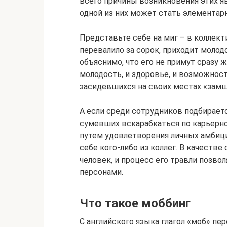
всего причины возникновения этих я
одной из них может стать элементарн
Представьте себе на миг – в коллек
перевалило за сорок, приходит молодо
объяснимо, что его не примут сразу 
молодость, и здоровье, и возможност
засидевшихся на своих местах «замш
А если среди сотрудников подбираетс
сумевших вскарабкаться по карьерной
путем удовлетворения личных амбици
себе кого-либо из коллег. В качеств
человек, и процесс его травли позво
персонами.
Что такое моббинг
С английского языка глагол «моб» пе