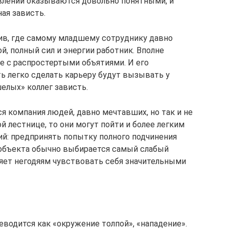
влений оказываются довольно понятными, и
ая зависть.
тив, где самому младшему сотруднику давно
й, полный сил и энергии работник. Вполне
же с распростертыми объятиями. И его
ь легко сделать карьеру будут вызывать у
елых» коллег зависть.
я компания людей, давно мечтавших, но так и не
 лестнице, то они могут пойти и более легким
й: предпринять попытку полного подчинения
е объекта обычно выбирается самый слабый
ляет негодяям чувствовать себя значительными
реводится как «окружение толпой», «нападение».