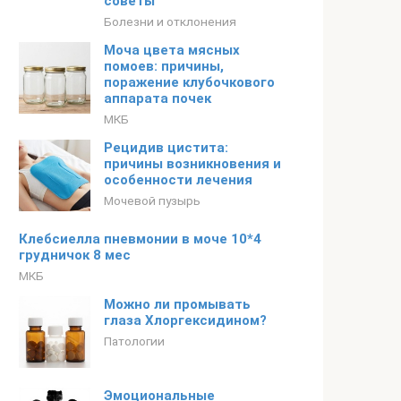
советы
Болезни и отклонения
Моча цвета мясных
помоев: причины,
поражение клубочкового
аппарата почек
МКБ
Рецидив цистита:
причины возникновения и
особенности лечения
Мочевой пузырь
Клебсиелла пневмонии в моче 10*4
грудничок 8 мес
МКБ
Можно ли промывать
глаза Хлоргексидином?
Патологии
Эмоциональные