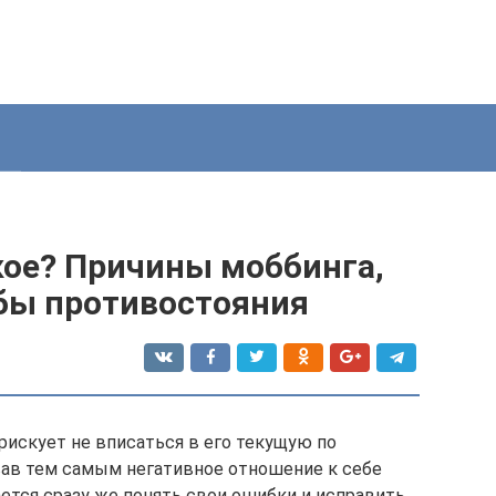
кое? Причины моббинга,
обы противостояния
рискует не вписаться в его текущую по
ав тем самым негативное отношение к себе
дается сразу же понять свои ошибки и исправить