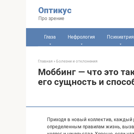
Перейти
Оптикус
к
контенту
Про зрение
Глаза
Нефрология
Психиатрия
Главная
»
Болезни и отклонения
Моббинг — что это та
его сущность и спос
Приходя в новый коллектив, каждый 
определенным правилам жизнь, вызв
коллег и начальства. Хорошо, если у