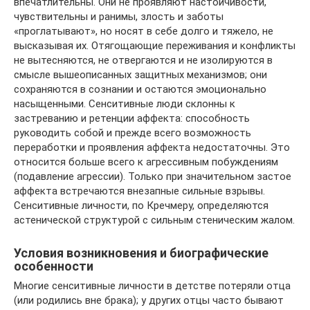
впечатлительны. Они не проявляют настойчивости,
чувствительны и ранимы, злость и заботы
«проглатывают», но носят в себе долго и тяжело, не
высказывая их. Отягощающие переживания и конфликты
не вытесняются, не отвергаются и не изолируются в
смысле вышеописанных защитных механизмов; они
сохраняются в сознании и остаются эмоционально
насыщенными. Сенситивные люди склонны к
застреванию и ретенции аффекта: способность
руководить собой и прежде всего возможность
переработки и проявления аффекта недостаточны. Это
относится больше всего к агрессивным побуждениям
(подавление агрессии). Только при значительном застое
аффекта встречаются внезапные сильные взрывы.
Сенситивные личности, по Кречмеру, определяются
астенической структурой с сильным стеническим жалом.
Условия возникновения и биографические
особенности
Многие сенситивные личности в детстве потеряли отца
(или родились вне брака); у других отцы часто бывают