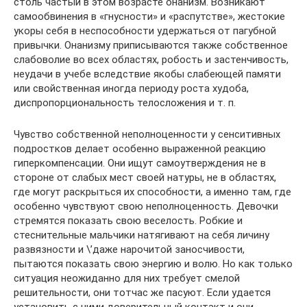
столь частый в этом возрасте онанизм. Возникают
самообвинения в «гнусности» и «распутстве», жестокие
укоры себя в неспособности удержаться от пагубной
привычки. Онанизму приписываются также собственное
слабоволие во всех областях, робость и застенчивость,
неудачи в учебе вследствие якобы слабеющей памяти
или свойственная иногда периоду роста худоба,
диспропорциональность телосложения и т. п.
Чувство собственной неполноценности у сенситивных
подростков делает особенно выраженной реакцию
гиперкомпенсации. Они ищут самоутверждения не в
стороне от слабых мест своей натуры, не в областях,
где могут раскрыться их способности, а именно там, где
особенно чувствуют свою неполноценность. Девочки
стремятся показать свою веселость. Робкие и
стеснительные мальчики натягивают на себя личину
развязности и \’даже нарочитой заносчивости,
пытаются показать свою энергию и волю. Но как только
ситуация неожиданно для них требует смелой
решительности, они тотчас же пасуют. Если удается