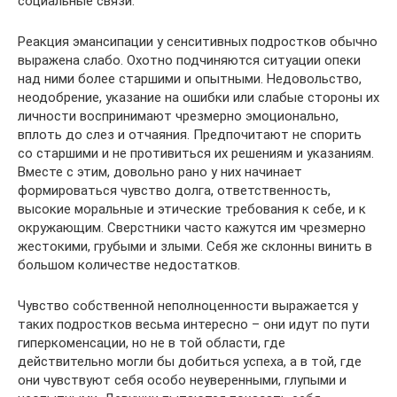
социальные связи.
Реакция эмансипации у сенситивных подростков обычно
выражена слабо. Охотно подчиняются ситуации опеки
над ними более старшими и опытными. Недовольство,
неодобрение, указание на ошибки или слабые стороны их
личности воспринимают чрезмерно эмоционально,
вплоть до слез и отчаяния. Предпочитают не спорить
со старшими и не противиться их решениям и указаниям.
Вместе с этим, довольно рано у них начинает
формироваться чувство долга, ответственность,
высокие моральные и этические требования к себе, и к
окружающим. Сверстники часто кажутся им чрезмерно
жестокими, грубыми и злыми. Себя же склонны винить в
большом количестве недостатков.
Чувство собственной неполноценности выражается у
таких подростков весьма интересно – они идут по пути
гиперкоменсации, но не в той области, где
действительно могли бы добиться успеха, а в той, где
они чувствуют себя особо неуверенными, глупыми и