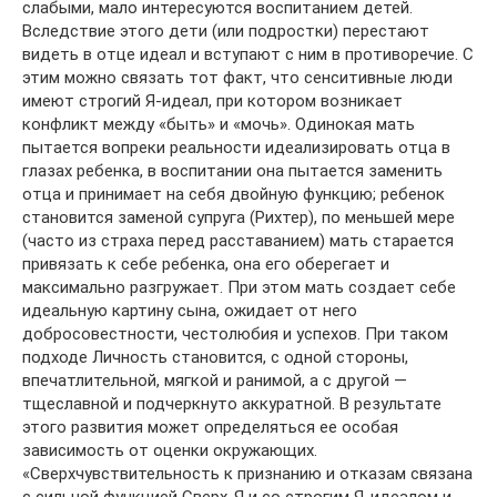
слабыми, мало интересуются воспитанием детей.
Вследствие этого дети (или подростки) перестают
видеть в отце идеал и вступают с ним в противоречие. С
этим можно связать тот факт, что сенситивные люди
имеют строгий Я-идеал, при котором возникает
конфликт между «быть» и «мочь». Одинокая мать
пытается вопреки реальности идеализировать отца в
глазах ребенка, в воспитании она пытается заменить
отца и принимает на себя двойную функцию; ребенок
становится заменой супруга (Рихтер), по меньшей мере
(часто из страха перед расставанием) мать старается
привязать к себе ребенка, она его оберегает и
максимально разгружает. При этом мать создает себе
идеальную картину сына, ожидает от него
добросовестности, честолюбия и успехов. При таком
подходе Личность становится, с одной стороны,
впечатлительной, мягкой и ранимой, а с другой —
тщеславной и подчеркнуто аккуратной. В результате
этого развития может определяться ее особая
зависимость от оценки окружающих.
«Сверхчувствительность к признанию и отказам связана