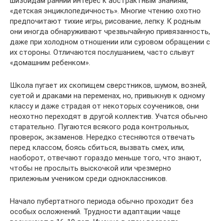
шизоидам ранний интерес к абстрактным знаниям,
«детская энциклопедичность». Многие чтению охотно
предпочитают тихие игры, рисование, лепку. К родным
они иногда обнаруживают чрезвычайную привязанность,
даже при холодном отношении или суровом обращении с
их стороны. Отличаются послушанием, часто слывут
«домашним ребенком».
Школа пугает их скопищем сверстников, шумом, возней,
суетой и драками на переменах, но, привыкнув к одному
классу и даже страдая от некоторых соучеников, они
неохотно переходят в другой коллектив. Учатся обычно
старательно. Пугаются всякого рода контрольных,
проверок, экзаменов. Нередко стесняются отвечать
перед классом, боясь сбиться, вызвать смех, или,
наоборот, отвечают гораздо меньше того, что знают,
чтобы не прослыть выскочкой или чрезмерно
прилежным учеником среди одноклассников.
Начало пубертатного периода обычно проходит без
особых осложнений. Трудности адаптации чаще