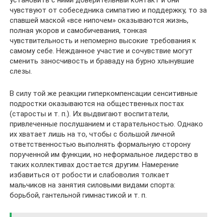
установить с ними доверительный контакт и они
чувствуют от собеседника симпатию и поддержку, то за
спавшей маской «все нипочем» оказываются жизнь,
полная укоров и самобичевания, тонкая
чувствительность и непомерно высокие требования к
самому себе. Нежданное участие и сочувствие могут
сменить заносчивость и браваду на бурно хлынувшие
слезы.
В силу той же реакции гиперкомпенсации сенситивные
подростки оказываются на общественных постах
(старосты и т. п.). Их выдвигают воспитатели,
привлеченные послушанием и старательностью. Однако
их хватает лишь на то, чтобы с большой личной
ответственностью выполнять формальную сторону
порученной им функции, но неформальное лидерство в
таких коллективах достается другим. Намерение
избавиться от робости и слабоволия толкает
мальчиков на занятия силовыми видами спорта:
борьбой, гантельной гимнастикой и т. п.