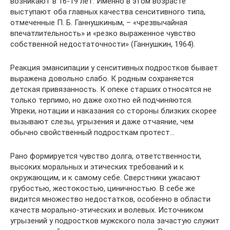
возникают в 16-19 лет. Именно в этом возрасте
выступают оба главных качества сенситивного типа,
отмеченные П. Б. Ганнушкиным, – «чрезвычайная
впечатлительность» и «резко выраженное чувство
собственной недостаточности» (Ганнушкин, 1964).
Реакция эмансипации у сенситивных подростков бывает
выражена довольно слабо. К родным сохраняется
детская привязанность. К опеке старших относятся не
только терпимо, но даже охотно ей подчиняются.
Упреки, нотации и наказания со стороны близких скорее
вызывают слезы, угрызения и даже отчаяние, чем
обычно свойственный подросткам протест…
Рано формируется чувство долга, ответственности,
высоких моральных и этических требований и к
окружающим, и к самому себе. Сверстники ужасают
грубостью, жестокостью, циничностью. В себе же
видится множество недостатков, особенно в области
качеств морально-этических и волевых. Источником
угрызений у подростков мужского пола зачастую служит