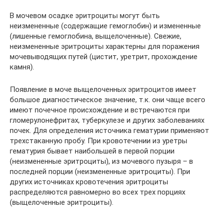
В мочевом осадке эритроциты могут быть
неизмененные (содержащие гемоглобин) и измененные
(лишенные гемоглобина, выщелоченные). Свежие,
неизмененные эритроциты характерны для поражения
мочевыводящих путей (цистит, уретрит, прохождение
камня).
Появление в моче выщелоченных эритроцитов имеет
большое диагностическое значение, т.к. они чаще всего
имеют почечное происхождение и встречаются при
гломерулонефритах, туберкулезе и других заболеваниях
почек. Для определения источника гематурии применяют
трехстаканную пробу. При кровотечении из уретры
гематурия бывает наибольшей в первой порции
(неизмененные эритроциты), из мочевого пузыря – в
последней порции (неизмененные эритроциты). При
других источниках кровотечения эритроциты
распределяются равномерно во всех трех порциях
(выщелоченные эритроциты).