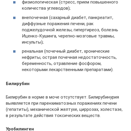
физиологическая (стресс, прием повышенного
количества углеводов);
внепочечная (сахарный диабет, панкреатит,
диффузные поражения печени, рак
поджелудочной железы, гипертиреоз, болезнь
Иценко-Кушинга, черепно-мозговые травмы,
инсульты);
ренальная (почечный диабет, хронические
нефриты, острая почечная недостаточность,
беременность, отравление фосфором,
некоторыми лекарственными препаратами).
Билирубин
Билирубин в норме в моче отсутствует. Билирубинурия
выявляется при паренхиматозных поражениях печени
(гепатиты), механической желтухе, циррозах, холестазе,
в результате действия токсических веществ.
Уробилинген