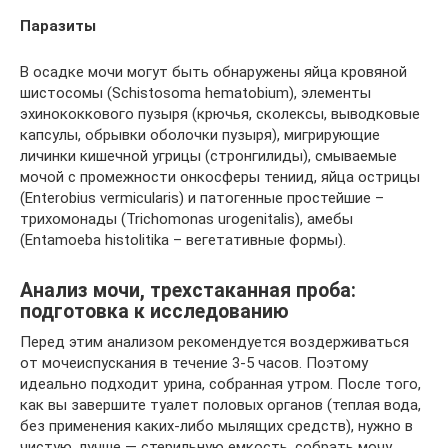
Паразиты
В осадке мочи могут быть обнаружены яйца кровяной
шистосомы (Schistosoma hematobium), элементы
эхинококкового пузыря (крючья, сколексы, выводковые
капсулы, обрывки оболочки пузыря), мигрирующие
личинки кишечной угрицы (стронгилиды), смываемые
мочой с промежности онкосферы тениид, яйца острицы
(Enterobius vermiсularis) и патогенные простейшие –
трихомонады (Trichomonas urogenitalis), амебы
(Entamoeba histolitika – вегетативные формы).
Анализ мочи, трехстаканная проба:
подготовка к исследованию
Перед этим анализом рекомендуется воздерживаться
от мочеиспускания в течение 3-5 часов. Поэтому
идеально подходит урина, собранная утром. После того,
как вы завершите туалет половых органов (теплая вода,
без применения каких-либо мылящих средств), нужно в
чистую, лучше — стерильную емкость, собрать мочу