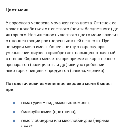
Цвет мочи
У взрослого человека моча желтого цвета. Оттенок ее
может колебаться от светлого (почти бесцветного) до
янтарного. Насыщенность желтого цвета мочи зависит
от концентрации растворенных в ней веществ. При
полиурии моча имеет более светлую окраску, при
уменьшении диуреза приобретает насыщенно-желтый
оттенок. Окраска меняется при приеме лекарственных
препаратов (салицилаты и др.) или употреблении
некоторых пищевых продуктов (свекла, черника).
Патологически измененная окраска мочи бывает
при:
гематурии – вид «мясных помоев»;
билирубинемии (цвет пива);
гемоглобинурии или миоглобинурии (черный
цвет);