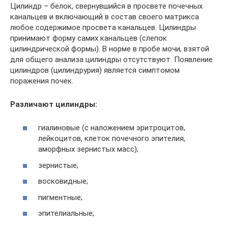
Цилиндр – белок, свернувшийся в просвете почечных
канальцев и включающий в состав своего матрикса
любое содержимое просвета канальцев. Цилиндры
принимают форму самих канальцев (слепок
цилиндрической формы). В норме в пробе мочи, взятой
для общего анализа цилиндры отсутствуют. Появление
цилиндров (цилиндрурия) является симптомом
поражения почек.
Различают цилиндры:
гиалиновые (с наложением эритроцитов,
лейкоцитов, клеток почечного эпителия,
аморфных зернистых масс);
зернистые;
восковидные;
пигментные;
эпителиальные;