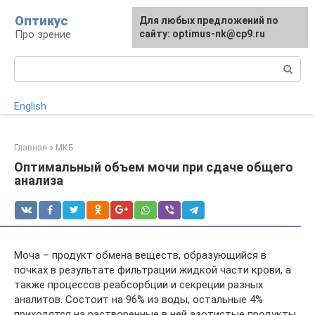
Перейти
Оптикус
Для любых предложений по
к
Про зрение
сайту: optimus-nk@cp9.ru
контенту
Поиск:
English
Главная
»
МКБ
Оптимальный объем мочи при сдаче общего
анализа
Моча – продукт обмена веществ, образующийся в
почках в результате фильтрации жидкой части крови, а
также процессов реабсорбции и секреции разных
аналитов. Состоит на 96% из воды, остальные 4%
приходятся на растворенные в ней азотистые продукты