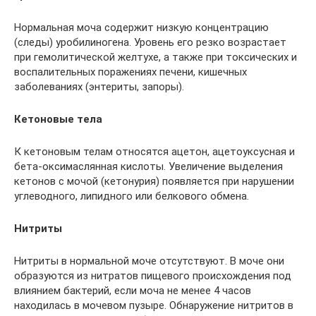
Нормальная моча содержит низкую концентрацию
(следы) уробилиногена. Уровень его резко возрастает
при гемолитической желтухе, а также при токсических и
воспалительных поражениях печени, кишечных
заболеваниях (энтериты, запоры).
Кетоновые тела
К кетоновым телам относятся ацетон, ацетоуксусная и
бета-оксимаслянная кислоты. Увеличение выделения
кетонов с мочой (кетонурия) появляется при нарушении
углеводного, липидного или белкового обмена.
Нитриты
Нитриты в нормальной моче отсутствуют. В моче они
образуются из нитратов пищевого происхождения под
влиянием бактерий, если моча не менее 4 часов
находилась в мочевом пузыре. Обнаружение нитритов в