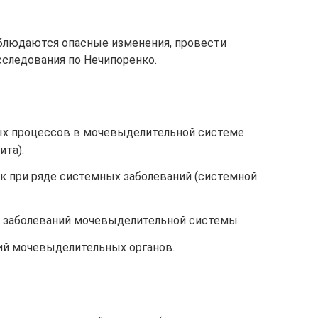
аблюдаются опасные изменения, провести
сследования по Нечипоренко.
ых процессов в мочевыделительной системе
ита).
к при ряде системных заболеваний (системной
и заболеваний мочевыделительной системы.
гий мочевыделительных органов.