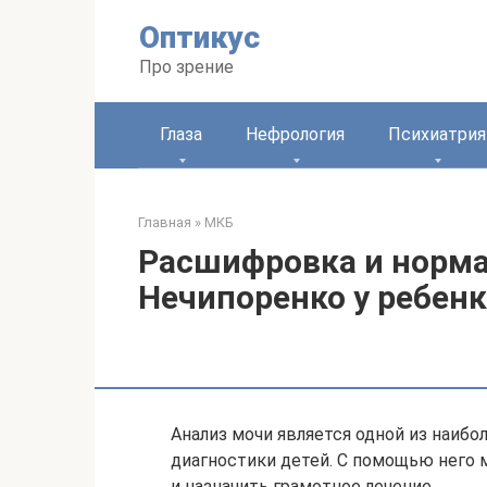
Перейти
Оптикус
к
контенту
Про зрение
Глаза
Нефрология
Психиатрия
Главная
»
МКБ
Расшифровка и норма
Нечипоренко у ребенк
Анализ мочи является одной из наиб
диагностики детей. С помощью него 
и назначить грамотное лечение.