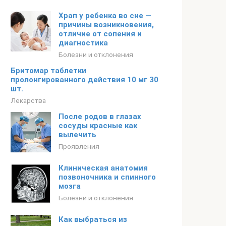
Храп у ребенка во сне —
причины возникновения,
отличие от сопения и
диагностика
Болезни и отклонения
Бритомар таблетки
пролонгированного действия 10 мг 30
шт.
Лекарства
После родов в глазах
сосуды красные как
вылечить
Проявления
Клиническая анатомия
позвоночника и спинного
мозга
Болезни и отклонения
Как выбраться из