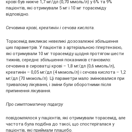
крові був нижче 1,7 мг/дл (0,70 ммоль/л) у 6% та 9%
пацієнтів, які отримували 5 мг і 10 мг торасеміду
відповідно.
Сечовина крові, креатинін і сечова кислота.
Торасемід викликає невеликі дозозалежні збільшення
цих параметрів. У пацієнтів з артеріальною гіпертензією,
які отримували 10 мг торасеміду щодня протягом шести
тижнів, середнє збільшення показників становило:
сечовина в сироватці крові – 1,8 мг/дл (0,6 ммоль/л),
креатинін – 0,05 мг/дл (4 мкмоль/л) і сечова кислота – 1,2
мг/дл (70 мкмоль/л). Ці параметри мало змінювалися при
тривалому лікуванні, і зміни були оборотними після
припинення лікування.
Про симптоматичну подагру
повідомлялося у пацієнтів, які отримували торасемід, але
частота була подібна до такої, що спостерігалася у
пацієнтів, які приймали плацебо.