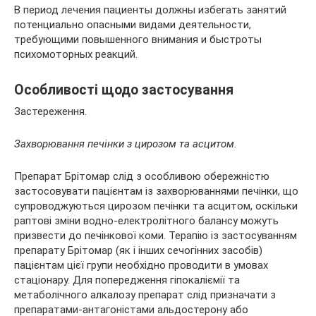
В период лечения пациенты должны избегать занятий
потенциально опасными видами деятельности,
требующими повышенного внимания и быстроты
психомоторных реакций.
Особливості щодо застосування
Застереження.
Захворювання печінки з цирозом та асцитом.
Препарат Брітомар слід з особливою обережністю
застосовувати пацієнтам із захворюваннями печінки, що
супроводжуються цирозом печінки та асцитом, оскільки
раптові зміни водно-електролітного балансу можуть
призвести до печінкової коми. Терапію із застосуванням
препарату Брітомар (як і інших сечогінних засобів)
пацієнтам цієї групи необхідно проводити в умовах
стаціонару. Для попередження гіпокаліємії та
метаболічного алкалозу препарат слід призначати з
препаратами-антагоністами альдостерону або