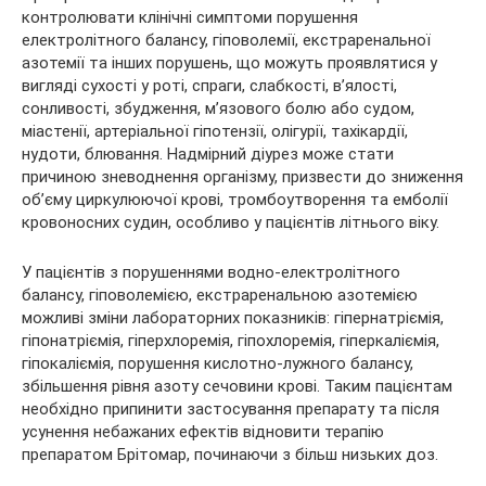
контролювати клінічні симптоми порушення
електролітного балансу, гіповолемії, екстраренальної
азотемії та інших порушень, що можуть проявлятися у
вигляді сухості у роті, спраги, слабкості, в’ялості,
сонливості, збудження, м’язового болю або судом,
міастенії, артеріальної гіпотензії, олігурії, тахікардії,
нудоти, блювання. Надмірний діурез може стати
причиною зневоднення організму, призвести до зниження
об’єму циркулюючої крові, тромбоутворення та емболії
кровоносних судин, особливо у пацієнтів літнього віку.
У пацієнтів з порушеннями водно-електролітного
балансу, гіповолемією, екстраренальною азотемією
можливі зміни лабораторних показників: гіпернатріємія,
гіпонатріємія, гіперхлоремія, гіпохлоремія, гіперкаліємія,
гіпокаліємія, порушення кислотно-лужного балансу,
збільшення рівня азоту сечовини крові. Таким пацієнтам
необхідно припинити застосування препарату та після
усунення небажаних ефектів відновити терапію
препаратом Брітомар, починаючи з більш низьких доз.