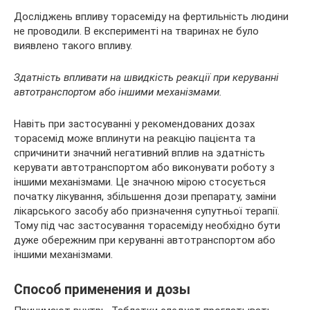
Досліджень впливу торасеміду на фертильність людини
не проводили. В експерименті на тваринах не було
виявлено такого впливу.
Здатність впливати на швидкість реакції при керуванні
автотранспортом або іншими механізмами.
Навіть при застосуванні у рекомендованих дозах
торасемід може вплинути на реакцію пацієнта та
спричинити значний негативний вплив на здатність
керувати автотранспортом або виконувати роботу з
іншими механізмами. Це значною мірою стосується
початку лікування, збільшення дози препарату, заміни
лікарського засобу або призначення супутньої терапії.
Тому під час застосування торасеміду необхідно бути
дуже обережним при керуванні автотранспортом або
іншими механізмами.
Способ применения и дозы