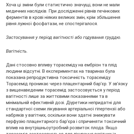
Хоча ці зміни були статистично значущі, вони не мали
медичних наслідків. При дослідженні рівнів печінкових
ферментів в крові ніяких великих змін, крім збільшення
рівня лужної фосфатази, не спостерігалося.
Застосування у період вагітності або годування груддю.
Вагітність.
Дані стосовно впливу торасеміду на ембріон та плід
людини відсутні. В експериментах на тваринах була
показана репродуктивна токсичність торасеміду.
Торасемід проникає через плацентарний бар’єр. У зв’язку
з вищенаведеним торасемід застосовується у період
вагітності лише за життєвими показаннями та в
мінімальній ефективній дозі. Діуретики непридатні для
стандартної схеми лікування артеріальної гіпертензії або
набряків у вагітних, оскільки вони здатні знижувати
перфузію плацентарного бар’єра і спричиняти токсичний
вплив на внутрішньоутробний розвиток плода. Якщо