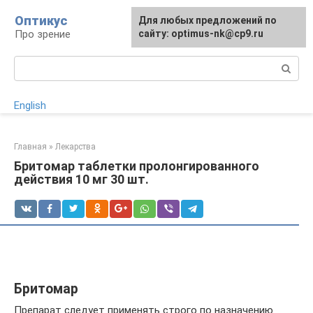
Перейти
Оптикус
Для любых предложений по
к
Про зрение
сайту: optimus-nk@cp9.ru
контенту
Поиск:
English
Главная
»
Лекарства
Бритомар таблетки пролонгированного
действия 10 мг 30 шт.
Бритомар
Препарат следует применять строго по назначению