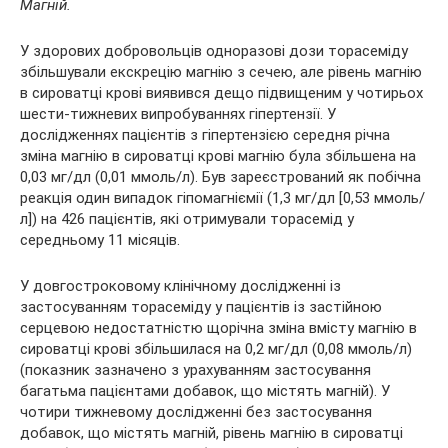
Магній.
У здорових добровольців одноразові дози торасеміду
збільшували екскрецію магнію з сечею, але рівень магнію
в сироватці крові виявився дещо підвищеним у чотирьох
шести-тижневих випробуваннях гіпертензії. У
дослідженнях пацієнтів з гіпертензією середня річна
зміна магнію в сироватці крові магнію була збільшена на
0,03 мг/дл (0,01 ммоль/л). Був зареєстрований як побічна
реакція один випадок гіпомагніємії (1,3 мг/дл [0,53 ммоль/
л]) на 426 пацієнтів, які отримували торасемід у
середньому 11 місяців.
У довгостроковому клінічному дослідженні із
застосуванням торасеміду у пацієнтів із застійною
серцевою недостатністю щорічна зміна вмісту магнію в
сироватці крові збільшилася на 0,2 мг/дл (0,08 ммоль/л)
(показник зазначено з урахуванням застосування
багатьма пацієнтами добавок, що містять магній). У
чотири тижневому дослідженні без застосування
добавок, що містять магній, рівень магнію в сироватці