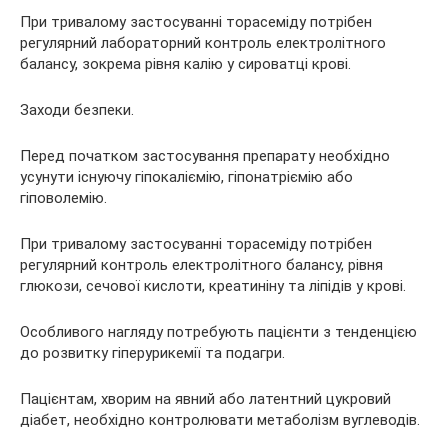
При тривалому застосуванні торасеміду потрібен
регулярний лабораторний контроль електролітного
балансу, зокрема рівня калію у сироватці крові.
Заходи безпеки.
Перед початком застосування препарату необхідно
усунути існуючу гіпокаліємію, гіпонатріємію або
гіповолемію.
При тривалому застосуванні торасеміду потрібен
регулярний контроль електролітного балансу, рівня
глюкози, сечової кислоти, креатиніну та ліпідів у крові.
Особливого нагляду потребують пацієнти з тенденцією
до розвитку гіперурикемії та подагри.
Пацієнтам, хворим на явний або латентний цукровий
діабет, необхідно контролювати метаболізм вуглеводів.