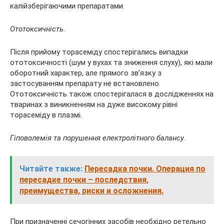
калійзберігаючими препаратами.
Ототоксичність.
Після прийому торасеміду спостерігались випадки
ототоксичності (шум у вухах та зниження слуху), які мали
оборотний характер, але прямого зв’язку з
застосуванням препарату не встановлено.
Ототоксичність також спостерігалася в дослідженнях на
тваринах з виникненням на дуже високому рівні
торасеміду в плазмі.
Гіповолемія та порушення електролітного балансу.
Читайте также:
Пересадка почки. Операция по
пересадке почки – последствия,
преимущества, риски и осложнения.
При призначенні сечогінних засобів необхідно ретельно