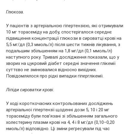
Глюкоза.
У пацієнтів з артеріальною гіпертензією, які отримували
10 мг торасеміду на добу, спостерігалося середнє
підвищення концентрації глюкози в сироватці крові на
5,5 мг/дл (0,3 ммоль/л) після шести тижнів лікування, з
подальшим збільшенням на 1,8 мг/дл (0,1 ммоль/л)
наступного року. Тривалі дослідження показали, що у
хворих на цукровий діабет середні значення глікемії
суттєво не змінювалися відносно вихідних.
Повідомлялося про рідкі випадки гіперглікемії.
Ліпіди сироватки крові.
У ході короткочасних контрольованих досліджень
артеріальної гіпертензії щоденні дози 5, 10 і 20 мг
торасеміду були пов’язані зі збільшенням загального
холестерину плазми крові на 4, 4 і 8 мг/дл (0,10–0,20
нмоль/л) відповідно. Ці зміни регресували під час