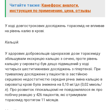
Читайте также:
Канефрон: аналоги,
инструкция по применению, цена, отзывы
У ході довгострокових досліджень торасемід не впливав
на рівень калію в крові.
Кальцій.
У здорових добровольців одноразові дози торасеміду
збільшували екскрецію кальцію з сечею, проте рівень
кальцію у сироватці був дещо підвищений у ході
чотирьох шеститижневих досліджень з гіпертензії. При
тривалому дослідженні у пацієнтів із застійною
серцевою недостатністю середня річна зміна кальцію в
сироватці крові була знижена на 0,10 мг/дл (0,02 ммоль/
л). Про розвиток гіпокальціємії не повідомлялося як про
побічну реакцію у 426 пацієнтів, які отримували
торасемід протягом 11 місяців.