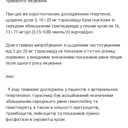
тривалого лікування.
При цих же короткочасних дослідженнях гіпертензії,
щоденні дози 5, 10 і 20 мг торасеміду були пов’язані зі
середнім збільшенням тригліцеридів у плазмі крові на 16,
13 і 71 мг/дл (0,15–0,80 нмоль/л) відповідно.
Довготривалі випробування зі щоденним застосуванням
від 5 до 20 мг торасеміду не показали істотної різниці
порівняно з вихідними значеннями показників рівня ліпідів
після одного року лікування.
Інші
. У ході тривалих досліджень у пацієнтів з артеріальною
гіпертензією торасемід був асоційований незначними
збільшенням середнього рівня гемоглобіну та
гематокриту, а також в кількості еритроцитів,
тромбоцитів, лейкоцитів та показників лужної
фосфатази в сироватці крові.