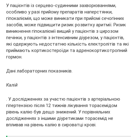
У пацієнтів із серцево-судинними захворюваннями,
особливо у разі прийому препаратів наперстянки,
гіпокаліємія, що може виникати при прийомі сечогінних
засобів, може підвищити ризик розвитку аритмії. Ризик
виникнення гіпокаліємії вищий у пацієнтів з цирозом
печінки, у пацієнтів з інтенсивним діурезом, у пацієнтів,
які одержують недостатню кількість електролітів та які
приймають кортикостероїди та адренокортикотропний
гормон.
Дані лабораторних показників.
Калій
. У дослідженнях за участю пацієнтів з артеріальною
гіпертензією після 12 тижнів лікування торасемідом
рівень калію був дещо знижений. У порівняльних
дослідженнях з іншими діуретиками торасемід не
впливав на рівень калію в сироватці крові.