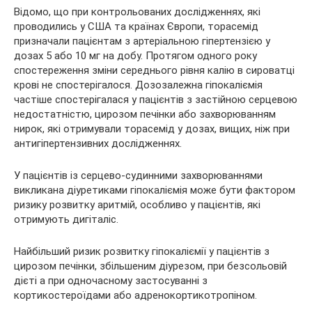
Відомо, що при контрольованих дослідженнях, які
проводились у США та країнах Європи, торасемід
призначали пацієнтам з артеріальною гіпертензією у
дозах 5 або 10 мг на добу. Протягом одного року
спостереження зміни середнього рівня калію в сироватці
крові не спостерігалося. Дозозалежна гіпокаліємія
частіше спостерігалася у пацієнтів з застійною серцевою
недостатністю, цирозом печінки або захворюванням
нирок, які отримували торасемід у дозах, вищих, ніж при
антигіпертензивних дослідженнях.
У пацієнтів із серцево-судинними захворюваннями
викликана діуретиками гіпокаліємія може бути фактором
ризику розвитку аритмій, особливо у пацієнтів, які
отримують дигіталіс.
Найбільший ризик розвитку гіпокаліємії у пацієнтів з
цирозом печінки, збільшеним діурезом, при безсольовій
дієті а при одночасному застосуванні з
кортикостероїдами або адренокортикотропіном.