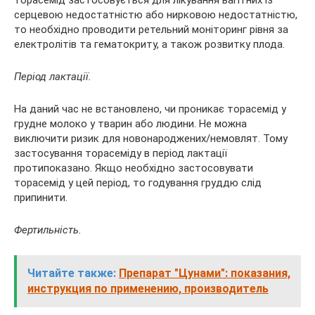
торасемід застосовується для лікування вагітних із
серцевою недостатністю або нирковою недостатністю,
то необхідно проводити ретельний моніторинг рівня за
електролітів та гематокриту, а також розвитку плода.
Період лактації.
На даний час не встановлено, чи проникає торасемід у
грудне молоко у тварин або людини. Не можна
виключити ризик для новонароджених/немовлят. Тому
застосування торасеміду в період лактації
протипоказано. Якщо необхідно застосовувати
торасемід у цей період, то годування груддю слід
припинити.
Фертильність.
Читайте также:
Препарат "Цунами": показания,
инструкция по применению, производитель