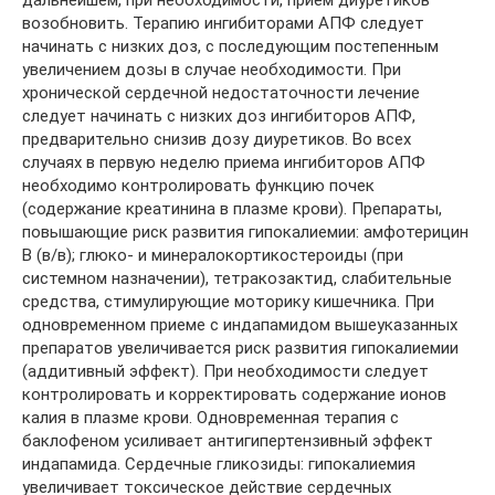
дальнейшем, при необходимости, прием диуретиков
возобновить. Терапию ингибиторами АПФ следует
начинать с низких доз, с последующим постепенным
увеличением дозы в случае необходимости. При
хронической сердечной недостаточности лечение
следует начинать с низких доз ингибиторов АПФ,
предварительно снизив дозу диуретиков. Во всех
случаях в первую неделю приема ингибиторов АПФ
необходимо контролировать функцию почек
(содержание креатинина в плазме крови). Препараты,
повышающие риск развития гипокалиемии: амфотерицин
В (в/в); глюко- и минералокортикостероиды (при
системном назначении), тетракозактид, слабительные
средства, стимулирующие моторику кишечника. При
одновременном приеме с индапамидом вышеуказанных
препаратов увеличивается риск развития гипокалиемии
(аддитивный эффект). При необходимости следует
контролировать и корректировать содержание ионов
калия в плазме крови. Одновременная терапия с
баклофеном усиливает антигипертензивный эффект
индапамида. Сердечные гликозиды: гипокалиемия
увеличивает токсическое действие сердечных