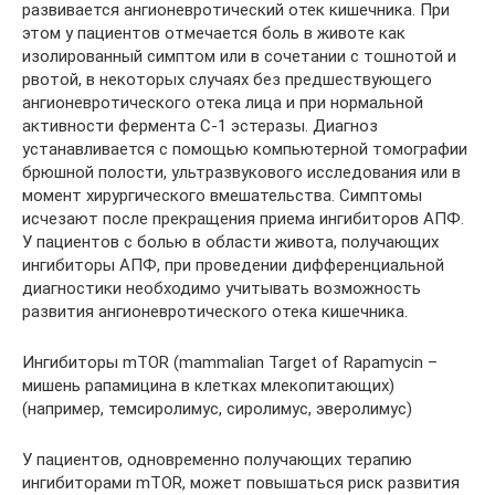
развивается ангионевротический отек кишечника. При
этом у пациентов отмечается боль в животе как
изолированный симптом или в сочетании с тошнотой и
рвотой, в некоторых случаях без предшествующего
ангионевротического отека лица и при нормальной
активности фермента С-1 эстеразы. Диагноз
устанавливается с помощью компьютерной томографии
брюшной полости, ультразвукового исследования или в
момент хирургического вмешательства. Симптомы
исчезают после прекращения приема ингибиторов АПФ.
У пациентов с болью в области живота, получающих
ингибиторы АПФ, при проведении дифференциальной
диагностики необходимо учитывать возможность
развития ангионевротического отека кишечника.
Ингибиторы mTOR (mammalian Target of Rapamycin –
мишень рапамицина в клетках млекопитающих)
(например, темсиролимус, сиролимус, эверолимус)
У пациентов, одновременно получающих терапию
ингибиторами mTOR, может повышаться риск развития