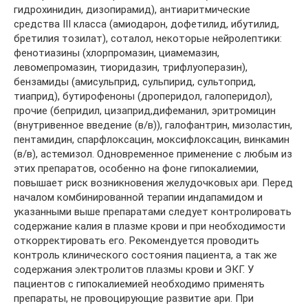
гидрохинидин, дизопирамид), антиаритмические
средства III класса (амиодарон, дофетилид, ибутилид,
бретилия тозилат), соталол, некоторые нейролептики:
фенотиазины (хлорпромазин, циамемазин,
левомепромазин, тиоридазин, трифлуоперазин),
бензамиды (амисульприд, сульпирид, сультоприд,
тиаприд), бутирофеноны (дроперидол, галоперидол),
прочие (бепридил, цизаприд,дифеманил, эритромицин
(внутривенное введение (в/в)), галофантрин, мизоластин,
пентамидин, спарфлоксацин, моксифлоксацин, винкамин
(в/в), астемизол. Одновременное применение с любым из
этих препаратов, особенно на фоне гипокалиемии,
повышает риск возникновения желудочковых ари. Перед
началом комбинированной терапии индапамидом и
указанными выше препаратами следует контролировать
содержание калия в плазме крови и при необходимости
откорректировать его. Рекомендуется проводить
контроль клинического состояния пациента, а так же
содержания электролитов плазмы крови и ЭКГ. У
пациентов с гипокалиемией необходимо применять
препараты, не провоцирующие развитие ари. При