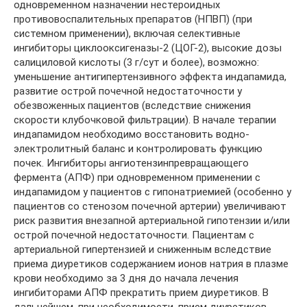
одновременном назначении нестероидных
противовоспалительных препаратов (НПВП) (при
системном применении), включая селективные
ингибиторы циклооксигеназы-2 (ЦОГ-2), высокие дозы
салициловой кислоты (3 г/сут и более), возможно:
уменьшение антигипертензивного эффекта индапамида,
развитие острой почечной недостаточности у
обезвоженных пациентов (вследствие снижения
скорости клубочковой фильтрации). В начале терапии
индапамидом необходимо восстановить водно-
электролитный баланс и контролировать функцию
почек. Ингибиторы ангиотензинпревращающего
фермента (АПФ) при одновременном применении с
индапамидом у пациентов с гипонатриемией (особенно у
пациентов со стенозом почечной артерии) увеличивают
риск развития внезапной артериальной гипотензии и/или
острой почечной недостаточности. Пациентам с
артериальной гипертензией и сниженным вследствие
приема диуретиков содержанием ионов натрия в плазме
крови необходимо за 3 дня до начала лечения
ингибиторами АПФ прекратить прием диуретиков. В