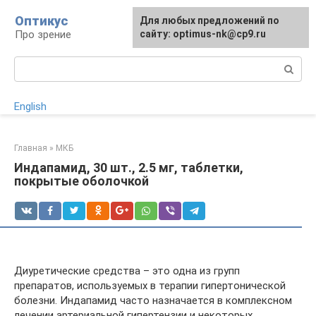
Перейти
Оптикус
Для любых предложений по
к
Про зрение
сайту: optimus-nk@cp9.ru
контенту
Поиск:
English
Главная
»
МКБ
Индапамид, 30 шт., 2.5 мг, таблетки,
покрытые оболочкой
Диуретические средства – это одна из групп
препаратов, используемых в терапии гипертонической
болезни. Индапамид часто назначается в комплексном
лечении артериальной гипертензии и некоторых