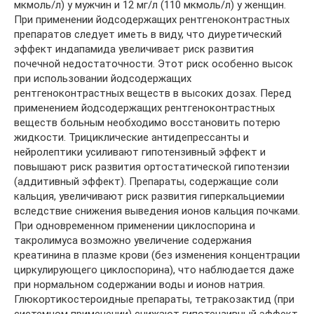
мкмоль/л) у мужчин и 12 мг/л (110 мкмоль/л) у женщин.
При применении йодсодержащих рентгеноконтрастных
препаратов следует иметь в виду, что диуретический
эффект индапамида увеличивает риск развития
почечной недостаточности. Этот риск особенно высок
при использовании йодсодержащих
рентгеноконтрастных веществ в высоких дозах. Перед
применением йодсодержащих рентгеноконтрастных
веществ больным необходимо восстановить потерю
жидкости. Трициклические антидепрессанты и
нейролептики усиливают гипотензивный эффект и
повышают риск развития ортостатической гипотензии
(аддитивный эффект). Препараты, содержащие соли
кальция, увеличивают риск развития гиперкальциемии
вследствие снижения выведения ионов кальция почками.
При одновременном применении циклоспорина и
такролимуса возможно увеличение содержания
креатинина в плазме крови (без изменения концентрации
циркулирующего циклоспорина), что наблюдается даже
при нормальном содержании воды и ионов натрия.
Глюкортикостероидные препараты, тетракозактид (при