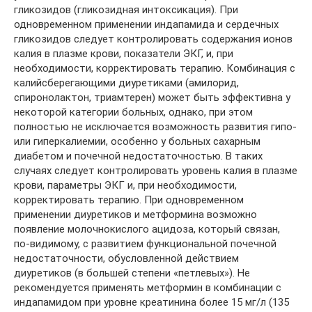
гликозидов (гликозидная интоксикация). При
одновременном применении индапамида и сердечных
гликозидов следует контролировать содержания ионов
калия в плазме крови, показатели ЭКГ, и, при
необходимости, корректировать терапию. Комбинация с
калийсберегающими диуретиками (амилорид,
спиронолактон, триамтерен) может быть эффективна у
некоторой категории больных, однако, при этом
полностью не исключается возможность развития гипо-
или гиперкалиемии, особенно у больных сахарным
диабетом и почечной недостаточностью. В таких
случаях следует контролировать уровень калия в плазме
крови, параметры ЭКГ и, при необходимости,
корректировать терапию. При одновременном
применении диуретиков и метформина возможно
появление молочнокислого ацидоза, который связан,
по-видимому, с развитием функциональной почечной
недостаточности, обусловленной действием
диуретиков (в большей степени «петлевых»). Не
рекомендуется применять метформин в комбинации с
индапамидом при уровне креатинина более 15 мг/л (135