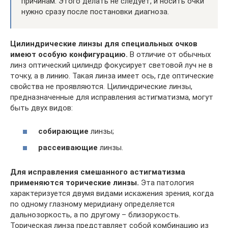
причинам. Этого делать не следует, и носить очки
нужно сразу после постановки диагноза.
Цилиндрические линзы для специальных очков
имеют особую конфигурацию.
В отличие от обычных
линз оптический цилиндр фокусирует световой луч не в
точку, а в линию. Такая линза имеет ось, где оптические
свойства не проявляются. Цилиндрические линзы,
предназначенные для исправления астигматизма, могут
быть двух видов:
собирающие
линзы;
рассеивающие
линзы.
Для исправления смешанного астигматизма
применяются торические линзы.
Эта патология
характеризуется двумя видами искажения зрения, когда
по одному глазному меридиану определяется
дальнозоркость, а по другому – близорукость.
Торическая линза представляет собой комбинацию из