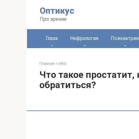
Перейти
Оптикус
к
контенту
Про зрение
Глаза
Нефрология
Психиатрия
Главная
»
МКБ
Что такое простатит, 
обратиться?