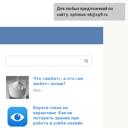
Для любых предложений по
English
сайту: optimus-nk@cp9.ru
Поиск:
Что «любят», а что «не
любят» почки?
МКБ
Береги глаза на
карантине. Как не
потерять зрение при
работе и учёбе онлайн