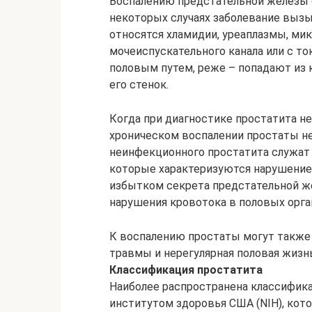
Воспалению предстательной железы 
некоторых случаях заболевание выз
относятся хламидии, уреаплазмы, мик
мочеиспускательного канала или с 
половым путем, реже – попадают из
его стенок.
Когда при диагностике простатита не
хроническом воспалении простаты н
неинфекционного простатита служат 
которые характеризуются нарушение
избытком секрета предстательной ж
нарушения кровотока в половых орга
К воспалению простаты могут также
травмы и нерегулярная половая жизнь
Классификация простатита
Наиболее распространена классифик
институтом здоровья США (NIH), кото