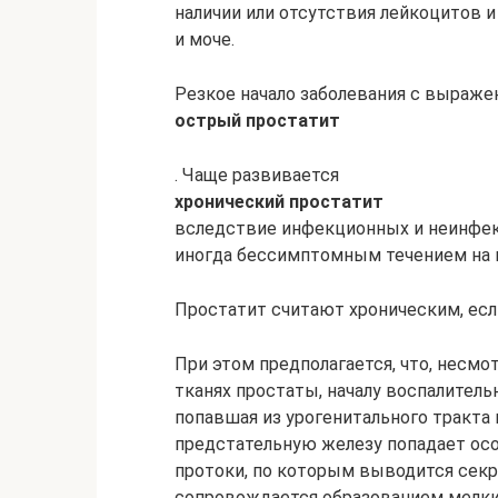
наличии или отсутствия лейкоцитов и
и моче.
Резкое начало заболевания с выраж
острый простатит
. Чаще развивается
хронический простатит
вследствие инфекционных и неинфек
иногда бессимптомным течением на 
Простатит считают хроническим, есл
При этом предполагается, что, несмо
тканях простаты, началу воспалител
попавшая из урогенитального тракта 
предстательную железу попадает осо
протоки, по которым выводится секре
сопровождается образованием мелки