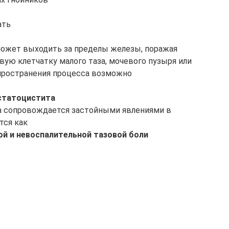
ать
 может выходить за пределы железы, поражая
вую клетчатку малого таза, мочевого пузыря или
спространения процесса возможно
остатоцистита
ита сопровождается застойными явлениями в
тся как
й и невоспалительной тазовой боли