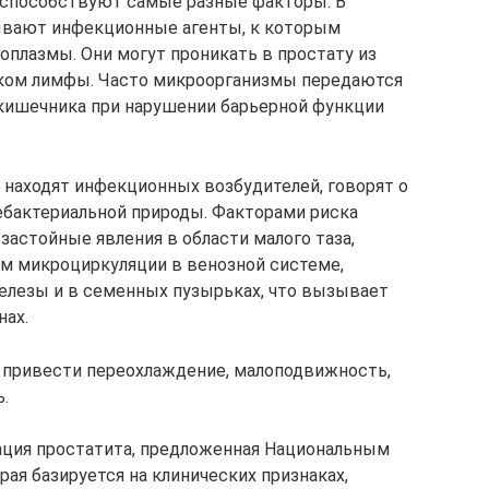
способствуют самые разные факторы. В
ывают инфекционные агенты, к которым
оплазмы. Они могут проникать в простату из
током лимфы. Часто микроорганизмы передаются
 кишечника при нарушении барьерной функции
 находят инфекционных возбудителей, говорят о
ебактериальной природы. Факторами риска
застойные явления в области малого таза,
м микроциркуляции в венозной системе,
елезы и в семенных пузырьках, что вызывает
нах.
 привести переохлаждение, малоподвижность,
.
ация простатита, предложенная Национальным
рая базируется на клинических признаках,