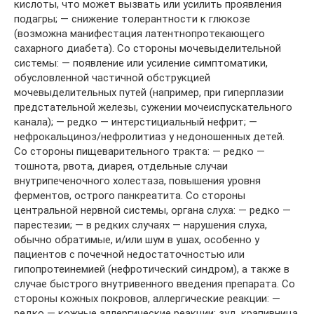
кислоты, что может вызвать или усилить проявления
подагры; — снижение толерантности к глюкозе
(возможна манифестация латентнопротекающего
сахарного диабета). Со стороны мочевыделительной
системы: — появление или усиление симптоматики,
обусловленной частичной обструкцией
мочевыделительных путей (например, при гиперплазии
предстательной железы, сужении мочеиспускательного
канала); — редко — интерстициальный нефрит; —
нефрокальциноз/нефролитиаз у недоношенных детей.
Со стороны пищеварительного тракта: — редко —
тошнота, рвота, диарея, отдельные случаи
внутрипеченочного холестаза, повышения уровня
ферментов, острого панкреатита. Со стороны
центральной нервной системы, органа слуха: — редко —
парестезии; — в редких случаях — нарушения слуха,
обычно обратимые, и/или шум в ушах, особенно у
пациентов с почечной недостаточностью или
гипопротеинемией (нефротический синдром), а также в
случае быстрого внутривенного введения препарата. Со
стороны кожных покровов, аллергические реакции: —
редко — кожные аллергические реакции: зуд, крапивница,