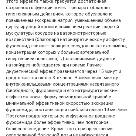
этого эффекта также требуется достаточная
сохранность функции почек. Препарат обладает
гипотензивным действием, которое обусловлено
повышением экскреции натрия, уменьшением объема
циркулирующей крови и снижением реакции гладкой
мускулатуры сосудов на вазоконстрикторные
воздействия (благодаря натрийуретическому эффекту
фуросемид снижает реакцию сосудов на катехоламины,
концентрация которых у больных артериальной
гипертензией повышена). Дозозависимый диурез и
натрийурез наблюдается при приеме Лазикс
диуретический эффект развивается через 15 минут и
продолжается около 3-х часов. Взаимосвязь между
внутриканальцевыми концентрациями несвязанного
(свободного) фуросемида и его натрийуретическим
эффектом носит форму сигмоидальной кривой с
минимальной эффективной скоростью экскреции
фуросемида, составляющей приблизительно 10 мкг/мин.
Поэтому продолжительное инфузионное введение
фуросемида более эффективно, чем повторное
болюсное введение. Кроме того, при превышении
определенной болюсной дозы не наблюдается