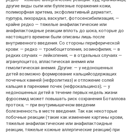
другие виды сыпи или буллезные поражения кожи,
полиморфная эритема, эксфолиативный дерматит,
пурпура, лихорадка, васкулит, фотосенсибилизация; —
крайне редко — тяжелые анафилактические или
анафилактоидные реакции вплоть до шока, которые до
настоящего времени были описаны лишь после
внутривенного введения. Со стороны периферической
крови: — редко — тромбоцитопения, эозинофилия; — в
редких случаях — лейкопения; — в отдельных случаях —
агранулоцитоз, апластическая анемия или
гемолитическая анемия. Другие: — у недоношенных
детей возможно формирование кальцийсодержащих
почечных камней (нефролитиаз) и отложение солей
кальция в паренхиме почек (нефрокальциноз); — у
недоношенных детей в течение первых недель жизни
фуросемид может повышать риск сохранения Боталлова
протока; — при внутримышечном введении
болезненность в месте введения. Так как некоторые
побочные реакции (такие как изменение картины крови,
тяжелые анафилактические или анафилактоидные
реакции, тяжелые кожные аллергические реакции) при