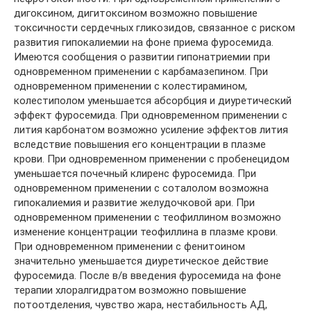
дигоксином, дигитоксином возможно повышение
токсичности сердечных гликозидов, связанное с риском
развития гипокалиемии на фоне приема фуросемида.
Имеются сообщения о развитии гипонатриемии при
одновременном применении с карбамазепином. При
одновременном применении с колестирамином,
колестиполом уменьшается абсорбция и диуретический
эффект фуросемида. При одновременном применении с
лития карбонатом возможно усиление эффектов лития
вследствие повышения его концентрации в плазме
крови. При одновременном применении с пробенецидом
уменьшается почечный клиренс фуросемида. При
одновременном применении с соталолом возможна
гипокалиемия и развитие желудочковой ари. При
одновременном применении с теофиллином возможно
изменение концентрации теофиллина в плазме крови.
При одновременном применении с фенитоином
значительно уменьшается диуретическое действие
фуросемида. После в/в введения фуросемида на фоне
терапии хлоралгидратом возможно повышение
потоотделения, чувство жара, нестабильность АД,