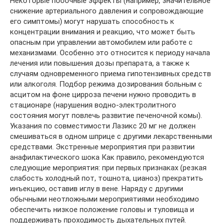
Некоторые побочные эффекты (например, значительное
снижение артериального давления и сопровождающие
его симптомы) могут нарушать способность к
концентрации внимания и реакцию, что может быть
опасным при управлении автомобилем или работе с
механизмами. Особенно это относится к периоду начала
лечения или повышения дозы препарата, а также к
случаям одновременного приема гипотензивных средств
или алкоголя. Подбор режима дозирования больным с
асцитом на фоне цирроза печени нужно проводить в
стационаре (нарушения водно-электролитного
состояния могут повлечь развитие печеночной комы).
Указания по совместимости Лазикс 20 мг не должен
смешиваться в одном шприце с другими лекарственными
средствами. Экстренные мероприятия при развитии
анафилактического шока Как правило, рекомендуются
следующие мероприятия: при первых признаках (резкая
слабость холодный пот, тошнота, цианоз) прекратить
инъекцию, оставив иглу в вене. Наряду с другими
обычными неотложными мероприятиями необходимо
обеспечить низкое положение головы и туловища и
поддерживать проходимость дыхательных путей.