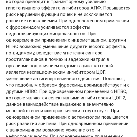
которая приводит к транзиторному усилению
гипотензивного эффекта ингибиторов АПФ. Повышается
риск нарушений функции почек и не исключается
развитие гипокалиемии. При одновременном применении
с фуросемидом усиливаются эффекты
недеполяризующих миорелаксантов. При
одновременном применении с индометацином, другими
НПВС возможно уменьшение диуретического эффекта,
по-видимому, вследствие угнетения синтеза
простагландинов в почках и задержки натрия в
организме под влиянием индометацина, который
является неспецифическим ингибитором ЦОГ;
уменьшение антигипертензивного действия. Полагают,
что подобным образом фуросемид взаимодействует и с
другими НПВС. При одновременном применении с НПВС,
которые являются селективными ингибиторами ЦОГ-2,
данное взаимодействие выражено в значительно
меньшей степени или практически отсутствует. При
одновременном применении с астемизолом повышается
риск развития аритмии. При одновременном применении
с ванкомицином возможно усиление ото- и
нефротоксичности. При одновременном применении с