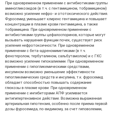
При одновременном применении с антибиотиками группы
аминогликозидов (в т.ч. с гентамицином, тобрамицином)
возможно усиление нефро- и ототоксического действия.
Фуросемид уменьшает клиренс гентамицина и повышает
концентрации в плазме крови гентамицина, а также
тобрамицина. При одновременном применении с
антибиотиками группы цефалоспоринов, которые могут
вызывать нарушения функции почек, существует риск
усиления нефротоксичности. При одновременном
применении с бета-адреномиметиками (в т.ч.
фенотеролом, тербуталином, сальбутамолом) и с ГКС
возможно усиление гипокалиемии. При одновременном
применении с гипогликемическими средствами,
инсулином возможно уменьшение эффективности
гипогликемических средств и инсулина, т.к. фуросемид
обладает способностью повышать содержание
глюкозы в плазме крови. При одновременном
применении с ингибиторами АПФ усиливается
антигипертензивное действие. Возможна выраженная
артериальная гипотензия, особенно после приема первой
дозы фуросемида, по-видимому, за счет гиповолемии,