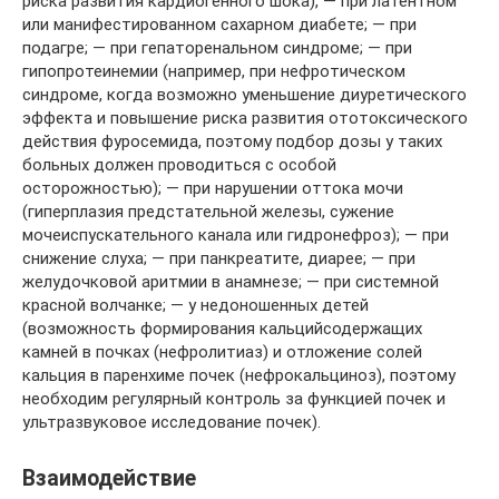
риска развития кардиогенного шока), — при латентном
или манифестированном сахарном диабете; — при
подагре; — при гепаторенальном синдроме; — при
гипопротеинемии (например, при нефротическом
синдроме, когда возможно уменьшение диуретического
эффекта и повышение риска развития ототоксического
действия фуросемида, поэтому подбор дозы у таких
больных должен проводиться с особой
осторожностью); — при нарушении оттока мочи
(гиперплазия предстательной железы, сужение
мочеиспускательного канала или гидронефроз); — при
снижение слуха; — при панкреатите, диарее; — при
желудочковой аритмии в анамнезе; — при системной
красной волчанке; — у недоношенных детей
(возможность формирования кальцийсодержащих
камней в почках (нефролитиаз) и отложение солей
кальция в паренхиме почек (нефрокальциноз), поэтому
необходим регулярный контроль за функцией почек и
ультразвуковое исследование почек).
Взаимодействие