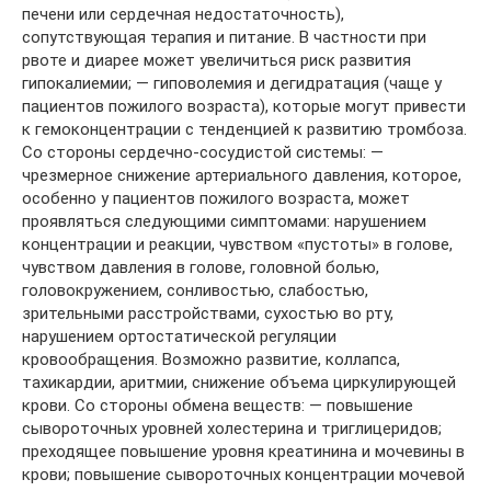
печени или сердечная недостаточность),
сопутствующая терапия и питание. В частности при
рвоте и диарее может увеличиться риск развития
гипокалиемии; — гиповолемия и дегидратация (чаще у
пациентов пожилого возраста), которые могут привести
к гемоконцентрации с тенденцией к развитию тромбоза.
Со стороны сердечно-сосудистой системы: —
чрезмерное снижение артериального давления, которое,
особенно у пациентов пожилого возраста, может
проявляться следующими симптомами: нарушением
концентрации и реакции, чувством «пустоты» в голове,
чувством давления в голове, головной болью,
головокружением, сонливостью, слабостью,
зрительными расстройствами, сухостью во рту,
нарушением ортостатической регуляции
кровообращения. Возможно развитие, коллапса,
тахикардии, аритмии, снижение объема циркулирующей
крови. Со стороны обмена веществ: — повышение
сывороточных уровней холестерина и триглицеридов;
преходящее повышение уровня креатинина и мочевины в
крови; повышение сывороточных концентрации мочевой