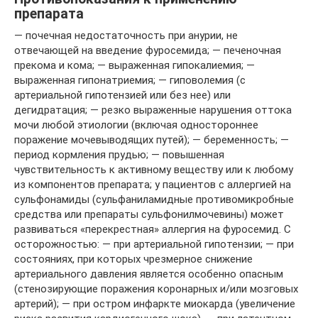
препарата
— почечная недостаточность при анурии, не
отвечающей на введение фуросемида; — печеночная
прекома и кома; — выраженная гипокалиемия; —
выраженная гипонатриемия; — гиповолемия (с
артериальной гипотензией или без нее) или
дегидратация; — резко выраженные нарушения оттока
мочи любой этиологии (включая одностороннее
поражение мочевыводящих путей); — беременность; —
период кормления прудью; — повышенная
чувствительность к активному веществу или к любому
из компонентов препарата; у пациентов с аллергией на
сульфонамиды (сульфаниламидные противомикробные
средства или препараты сульфонилмочевины) может
развиваться «перекрестная» аллергия на фуросемид. С
осторожностью: — при артериальной гипотензии; — при
состояниях, при которых чрезмерное снижение
артериального давления является особенно опасным
(стенозирующие поражения коронарных и/или мозговых
артерий); — при остром инфаркте миокарда (увеличение