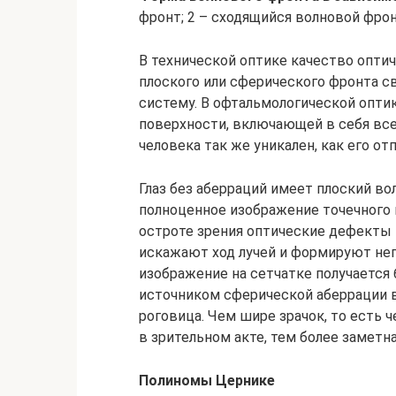
фронт; 2 – сходящийся волновой фрон
В технической оптике качество опти
плоского или сферического фронта с
систему. В офтальмологической опти
поверхности, включающей в себя все
человека так же уникален, как его от
Глаз без аберраций имеет плоский во
полноценное изображение точечного 
остроте зрения оптические дефекты
искажают ход лучей и формируют неп
изображение на сетчатке получаетс
источником сферической аберрации в 
роговица. Чем шире зрачок, то есть 
в зрительном акте, тем более заметн
Полиномы Цернике