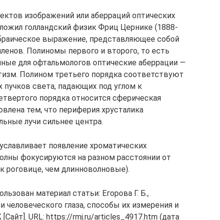
ектов изображений или аберраций оптических
ложил голландский физик Фриц Цернике (1888-
гебраическое выражение, представляющее собой
ленов. Полиномы первого и второго, то есть
ные для офтальмологов оптические аберрации —
тизм. Полином третьего порядка соответствуют
 пучков света, падающих под углом к
четвертого порядка относится сферическая
овлена тем, что периферия хрусталика
льные лучи сильнее центра.
уславливает появление хроматических
волны фокусируются на разном расстоянии от
к роговице, чем длинноволновые).
льзован материал статьи: Егорова Г. Б.,
ции человеческого глаза, способы их измерения и
айт]. URL: https://rmj.ru/articles_4917.htm (дата