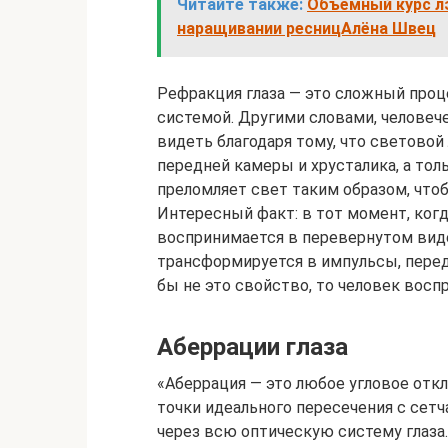
Читайте также:
Объёмный курс лэ
наращивании ресницАлёна Швец
Рефракция глаза — это сложный проц
системой. Другими словами, человеч
видеть благодаря тому, что световой 
передней камеры и хрусталика, а тол
преломляет свет таким образом, чтоб
Интересный факт: в тот момент, когд
воспринимается в перевернутом виде,
трансформируется в импульсы, перед
бы не это свойство, то человек вос
Аберрации глаза
«Аберрация — это любое угловое откл
точки идеального пересечения с сет
через всю оптическую систему глаза.