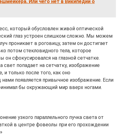
шмейкера. Или чего нет в Википедии о
есс, который обусловлен живой оптической
еский глаз устроен слишком сложно. Мы можем
луч проникает в роговицу, затем он достигает
ько потом стекловидного тела, которое
ы он сфокусировался на глазной сетчатке.
а свет попадает на сетчатку, изображение
 и только после того, как оно
 нами появляется привычное изображение. Если
принимал бы окружающий мир вверх ногами.
онение узкого параллельного пучка света от
чаткой в центре фовеолы при его прохождении
»