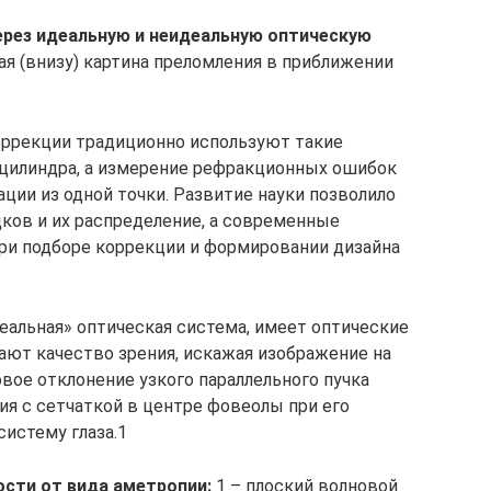
ерез идеальную и неидеальную оптическую
ая (внизу) картина преломления в приближении
оррекции традиционно используют такие
ь цилиндра, а измерение рефракционных ошибок
ции из одной точки. Развитие науки позволило
ков и их распределение, а современные
при подборе коррекции и формировании дизайна
деальная» оптическая система, имеет оптические
ют качество зрения, искажая изображение на
овое отклонение узкого параллельного пучка
ия с сетчаткой в центре фовеолы при его
истему глаза.1
сти от вида аметропии:
1 – плоский волновой