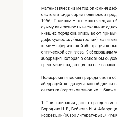
Математический метод описания деф
систем в виде серии полиномов пред
1966). Полином — это многочлен, ал
сумму или разность нескольких одноч
низших, порядков описывают привыч
дефокусировку (аметропии), астигма
коме — сферической аберрации косых
оптической оси глаза. К аберрациям 
аберрация, которая в основном обусл
преломляет падающие на нее паралле
Полихроматическая природа света об
аберраций, когда лучи разной длины 
сетчатки (коротковолновые — ближе 
1 При написании данного раздела испо
Бородина Н. В., Бубнова И. А. Аберра
коррекции (обзор литературы) // РМЖ [С