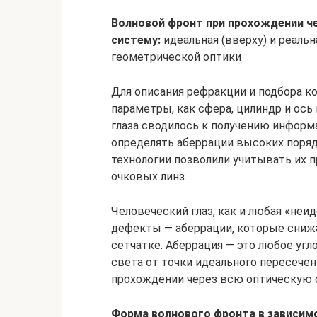
Волновой фронт при прохождении ч
систему:
идеальная (вверху) и реальн
гео­метрической оптики
Для описания рефракции и подбора к
параметры, как сфера, цилиндр и ос
глаза сводилось к получению информа
определять аберрации высоких поряд
технологии позволили учитывать их 
очковых линз.
Человеческий глаз, как и любая «неи
дефекты — аберрации, которые снижа
сетчатке. Аберрация — это любое угл
света от точки идеального пересечен
прохождении через всю оптическую с
Форма волнового фронта в зависимо