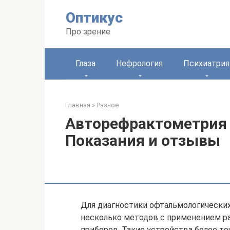
Перейти
Оптикус
к
контенту
Про зрение
Глаза
Нефрология
Психиатрия
Главная
»
Разное
Авторефрактометрия —
Показания и отзывы
Для диагностики офтальмологических
несколько методов с применением р
приборов. Такие устройства более т