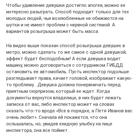
Чтобы удивление девушки достигло апогея, можно ее
интересно разыграть. Способ подходит только для тех
молодых людей, чьи возлюбленные не обижаются на
шутки и не имеют проблем с нервной системой. А
вариантов розыгрыша может быть масса:
На видео выше показан способ розыгрыша девушек в
метро, можно сделать то же самое с одной девушкой,
эффект будет бесподобным! А если девушка водит
машину, можно договориться с сотрудником ГИБДД
остановить ее автомобиль. Пусть инспектор подольше
разглядывает права, качает головой, изображает какую-
то проблему… Девушка должна понервничать перед
приятным сюрпризом, который ее ждет. Когда
документы вернутся владелице, в них будет лежать
записка от вас, либо инспектор может на словах
сказать что-то вроде «Все в порядке, а Петя Иванов вас
очень любит». Сначала ей покажется, что она
ослышалась, но, увидев ехидную улыбку на лице
инспектора, она все поймет.