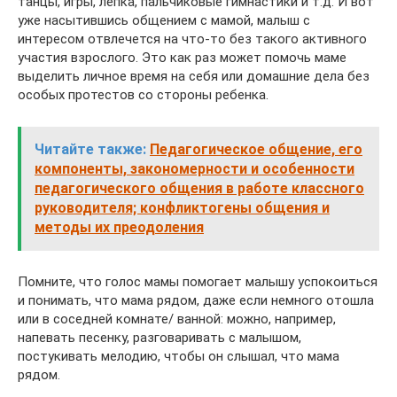
танцы, игры, лепка, пальчиковые гимнастики и т.д. И вот
уже насытившись общением с мамой, малыш с
интересом отвлечется на что-то без такого активного
участия взрослого. Это как раз может помочь маме
выделить личное время на себя или домашние дела без
особых протестов со стороны ребенка.
Читайте также:
Педагогическое общение, его
компоненты, закономерности и особенности
педагогического общения в работе классного
руководителя; конфликтогены общения и
методы их преодоления
Помните, что голос мамы помогает малышу успокоиться
и понимать, что мама рядом, даже если немного отошла
или в соседней комнате/ ванной: можно, например,
напевать песенку, разговаривать с малышом,
постукивать мелодию, чтобы он слышал, что мама
рядом.