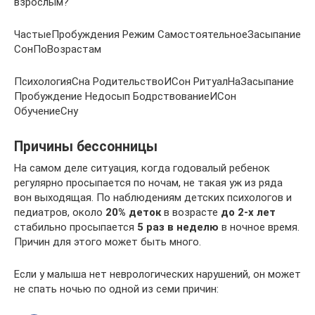
взрослым?
ЧастыеПробуждения Режим СамостоятельноеЗасыпание
СонПоВозрастам
ПсихологияСна РодительствоИСон РитуалНаЗасыпание
Пробуждение Недосып БодрствованиеИСон
ОбучениеСну
Причины бессонницы
На самом деле ситуация, когда годовалый ребенок
регулярно просыпается по ночам, не такая уж из ряда
вон выходящая. По наблюдениям детских психологов и
педиатров, около
20% деток
в возрасте
до 2-х лет
стабильно просыпается
5 раз в неделю
в ночное время.
Причин для этого может быть много.
Если у малыша нет неврологических нарушений, он может
не спать ночью по одной из семи причин: