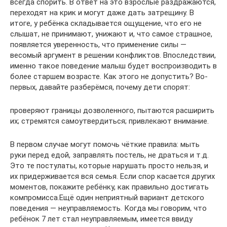
всегда спорить. В ответ на это взрослые раздражаются,
переходят на крик и могут даже дать затрещину. В
итоге, у ребёнка складывается ощущение, что его не
слышат, не принимают, унижают и, что самое страшное,
появляется уверенность, что применение силы —
весомый аргумент в решении конфликтов. Впоследствии,
именно такое поведение малыш будет воспроизводить в
более старшем возрасте. Как этого не допустить? Во-
первых, давайте разберёмся, почему дети спорят:
проверяют границы дозволенного, пытаются расширить
их; стремятся самоутвердиться; привлекают внимание.
В первом случае могут помочь чёткие правила: мыть
руки перед едой, заправлять постель, не драться и т.д.
Это те постулаты, которые нарушать просто нельзя, и
их придерживается вся семья. Если спор касается других
моментов, покажите ребёнку, как правильно достигать
компромисса.Ещё один неприятный вариант детского
поведения — неуправляемость. Когда мы говорим, что
ребёнок 7 лет стал неуправляемым, имеется ввиду