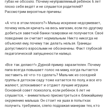
губах не обсохло. Почему неуправляемый ребёнок 6 лет
плохо себя ведёт и не слушается родителей?
Рассмотрим вероятные причины:
«А что в этом плохого?» Малыш искренне недоумевает,
почему нельзя кричать на весь магазин, если по-другому
добиться заветной банки газировки не получается. Своё
поведение он считает нормальным. Никто никогда не
объяснял ему, почему так делать нельзя. Границы
допустимого взрослыми не обозначены. Факт глубокой
педагогической запущенности налицо.
«Все так делают!» Дурной пример заразителен. Почему
папа всегда повышает голос на маму, когда пытается
заставить её что-то сделать? Мальчик из соседней
группы в детском саду тоже катается по полу, и все его
жалеют, успокаивают и отдают лучшие игрушки.
Основной совет психолога, если ребёнок 6 лет не
слушается, – внимательно присмотреться к ближайшему
окружению малыша. Он стоит на ушах в попытках
получить требуемое, слепо подражая манерам тех, кто