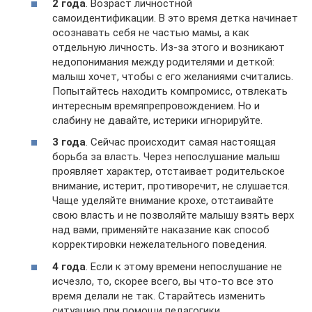
2 года
. Возраст личностной
самоидентификации. В это время детка начинает
осознавать себя не частью мамы, а как
отдельную личность. Из-за этого и возникают
недопонимания между родителями и деткой:
малыш хочет, чтобы с его желаниями считались.
Попытайтесь находить компромисс, отвлекать
интересным времяпрепровождением. Но и
слабину не давайте, истерики игнорируйте.
3 года
. Сейчас происходит самая настоящая
борьба за власть. Через непослушание малыш
проявляет характер, отстаивает родительское
внимание, истерит, противоречит, не слушается.
Чаще уделяйте внимание крохе, отстаивайте
свою власть и не позволяйте малышу взять верх
над вами, применяйте наказание как способ
корректировки нежелательного поведения.
4 года
. Если к этому времени непослушание не
исчезло, то, скорее всего, вы что-то все это
время делали не так. Старайтесь изменить
ситуацию при помощи педагогики