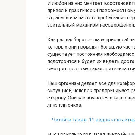
И любой из них мечтает восстановить
привел к практически повсеместному
страны из-за частого пребывания пер
зрительный механизм несовершенен.
Как раз наоборот – глаза приспосаб
которых они проводят большую часть
существует постоянная необходимост
подстроится и будет их видеть доста
смотрят, поэтому такая зрительная с
Наш организм делает все для комфор
ситуацией, человек предпринимает р
сторону. Они заключаются в выполне
линз или очков.
Читайте также:
11 видов контактны
Еще несколько лет назад никто бы не