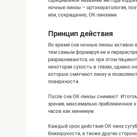
Официальное название метода коррек
ночные линзы – ортокератология, по
или, сокращенно, ОК-линзами.
Принцип действия
Во время сна ночные линзы активно в
тем самым формируя ее и перераспред
разравниваются, но при этом пациент
некоторая сухость в глазах, однако о
которые смягчают линзу и позволяют
поверхности.
После сна ОК-линзы снимают. Итого
зрения, максимально приближенное к 
часов как минимум.
Каждый срок действия ОК-линз сугуб
близорукости, а также других сторон