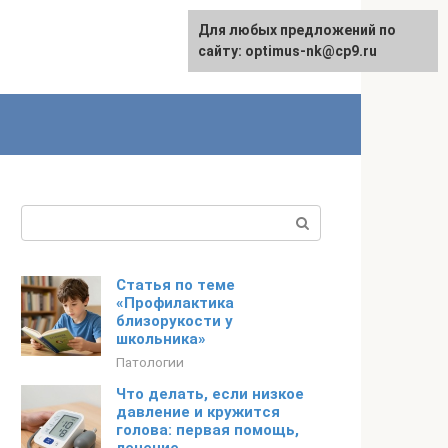
Для любых предложений по
Для любых предложений по
Русский
сайту:
сайту: optimus-nk@cp9.ru
[email protected]
Поиск:
Статья по теме
«Профилактика
близорукости у
школьника»
Патологии
Что делать, если низкое
давление и кружится
голова: первая помощь,