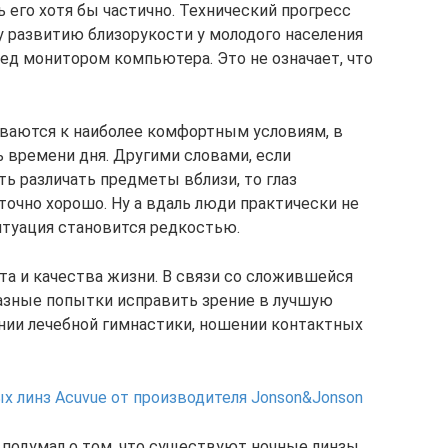
 его хотя бы частично. Технический прогресс
 развитию близорукости у молодого населения
ед монитором компьютера. Это не означает, что
ливаются к наиболее комфортным условиям, в
 времени дня. Другими словами, если
ь различать предметы вблизи, то глаз
точно хорошо. Ну а вдаль люди практически не
итуация становится редкостью.
та и качества жизни. В связи со сложившейся
азные попытки исправить зрение в лучшую
нии лечебной гимнастики, ношении контактных
х линз Acuvue от производителя Jonson&Jonson
 подумал о том, что существуют ночные линзы,