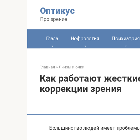
Перейти
Оптикус
к
контенту
Про зрение
Глаза
Нефрология
Психиатрия
Главная
»
Линзы и очки
Как работают жестки
коррекции зрения
Большинство людей имеет проблемы 