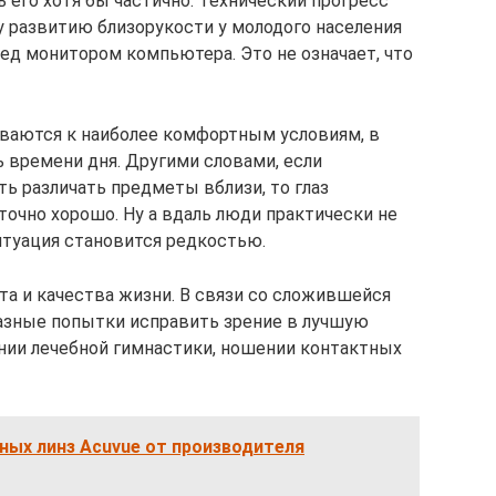
 его хотя бы частично. Технический прогресс
 развитию близорукости у молодого населения
ед монитором компьютера. Это не означает, что
ливаются к наиболее комфортным условиям, в
 времени дня. Другими словами, если
ь различать предметы вблизи, то глаз
точно хорошо. Ну а вдаль люди практически не
итуация становится редкостью.
та и качества жизни. В связи со сложившейся
азные попытки исправить зрение в лучшую
нии лечебной гимнастики, ношении контактных
ных линз Acuvue от производителя