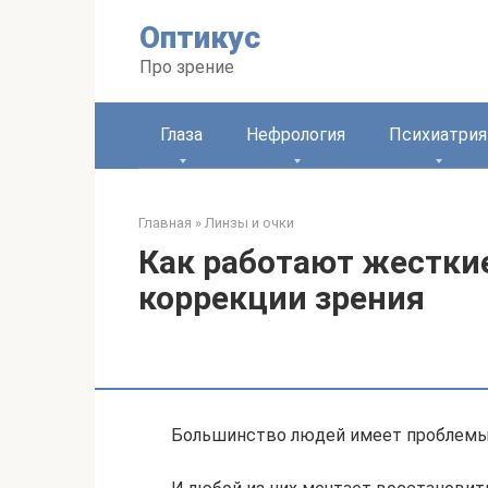
Перейти
Оптикус
к
контенту
Про зрение
Глаза
Нефрология
Психиатрия
Главная
»
Линзы и очки
Как работают жестки
коррекции зрения
Большинство людей имеет проблемы 