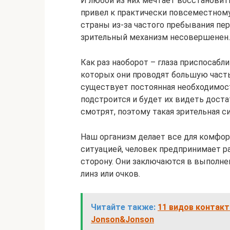
И любой из них мечтает восстановить
привел к практически повсеместному
страны из-за частого пребывания пер
зрительный механизм несовершенен.
Как раз наоборот – глаза приспосаб
которых они проводят большую часть
существует постоянная необходимост
подстроится и будет их видеть доста
смотрят, поэтому такая зрительная с
Наш организм делает все для комфор
ситуацией, человек предпринимает р
сторону. Они заключаются в выполне
линз или очков.
Читайте также:
11 видов контакт
Jonson&Jonson