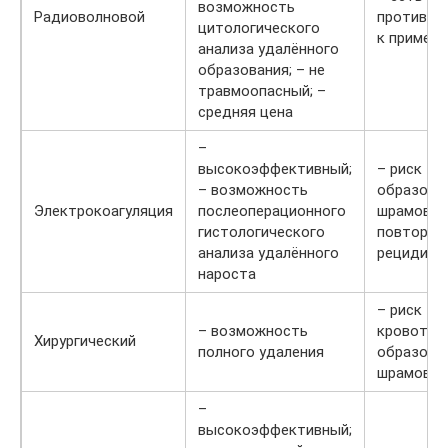
возможность
Радиоволновой
противоп
цитологического
к примене
анализа удалённого
образования; – не
травмоопасный; –
средняя цена
–
высокоэффективный;
– риск
– возможность
образова
Электрокоагуляция
послеоперационного
шрамов и
гистологического
повторны
анализа удалённого
рецидиво
нароста
– риск
– возможность
кровотече
Хирургический
полного удаления
образова
шрамов
–
высокоэффективный;