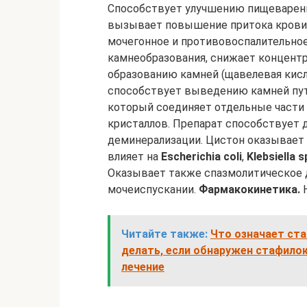
Способствует улучшению пищеварени
вызывает повышение притока крови 
мочегонное и противовоспалительное
камнеобразования, снижает концент
образованию камней (щавелевая кисло
способствует выведению камней пут
который соединяет отдельные части
кристаллов. Препарат способствует д
деминерализации. Цистон оказывает
влияет на
Escherichia coli
,
Klebsiella s
Оказывает также спазмолитическое д
мочеиспускании.
Фармакокинетика.
Н
Читайте также:
Что означает ста
делать, если обнаружен стафилок
лечение