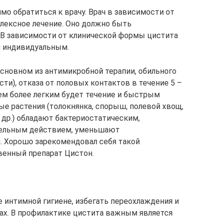
о обратиться к врачу. Врач в зависимости от
лексное лечение. Оно должно быть
 В зависимости от клинической формы цистита
 индивидуальным.
основном из антимикробной терапии, обильного
ти), отказа от половых контактов в течение 5 –
тем более легким будет течение и быстрым
е растения (толокнянка, спорыш, полевой хвощ,
 др.) обладают бактериостатическим,
тельным действием, уменьшают
и. Хорошо зарекомендовал себя такой
венный препарат Цистон.
 интимной гигиене, избегать переохлаждения и
ах. В профилактике цистита важным является