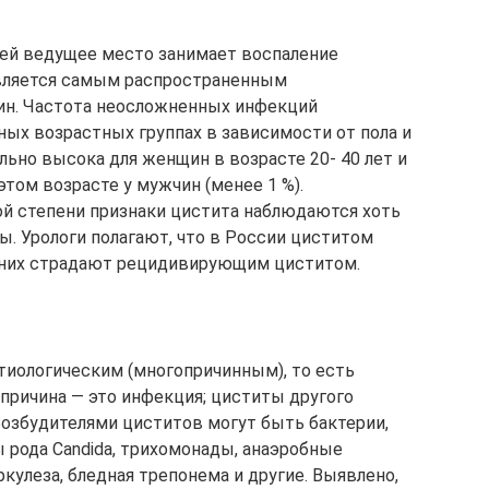
ей ведущее место занимает воспаление
является самым распространенным
ин. Частота неосложненных инфекций
ных возрастных группах в зависимости от пола и
льно высока для женщин в возрасте 20- 40 лет и
этом возрасте у мужчин (менее 1 %).
ной степени признаки цистита наблюдаются хоть
ы. Урологи полагают, что в России циститом
з них страдают рецидивирующим циститом.
тиологическим (многопричинным), то есть
причина — это инфекция; циститы другого
озбудителями циститов могут быть бактерии,
 рода Candida, трихомонады, анаэробные
улеза, бледная трепонема и другие. Выявлено,