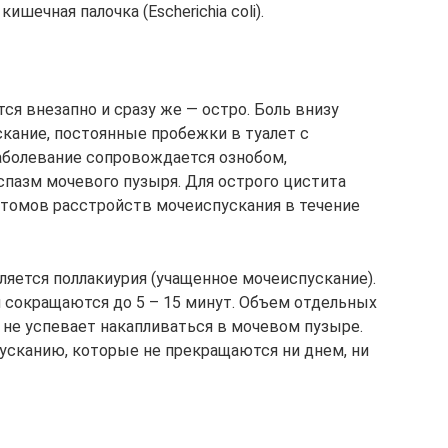
шечная палочка (Escherichia coli).
ся внезапно и сразу же — остро. Боль внизу
кание, постоянные пробежки в туалет с
аболевание сопровождается ознобом,
пазм мочевого пузыря. Для острого цистита
птомов расстройств мочеиспускания в течение
яется поллакиурия (учащенное мочеиспускание).
сокращаются до 5 – 15 минут. Объем отдельных
 не успевает накапливаться в мочевом пузыре.
усканию, которые не прекращаются ни днем, ни