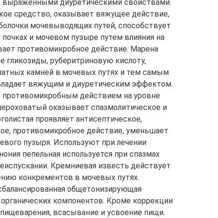
ет выраженными диуретическими свойствами.
кое средство, оказывает вяжущее действие,
болочки мочевыводящих путей, способствует
почках и мочевом пузыре путем влияния на
вает противомикробное действие. Марена
е гликозиды, руберитриновую кислоту,
атных камней в мочевых путях и тем самым
бладает вяжущим и диуретическим эффектом.
т противомикробным действием на уровне
ероховатый оказывает спазмолитическое и
голистая проявляет антисептическое,
кое, противомикробное действие, уменьшает
евого пузыря. Используют при лечении
ония пепельная используется при спазмах
чеиспускании. Кремниевая известь действует
ению конкрементов в мочевых путях.
 сбалансированная общетонизирующая
 органических компонентов. Кроме коррекции
пищеварения, всасывание и усвоение пищи.