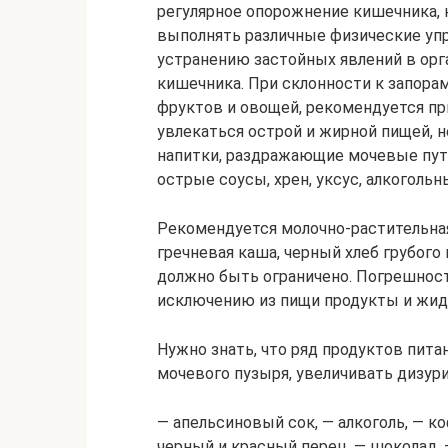
регулярное опорожнение кишечника, 
выполнять различные физические упр
устранению застойных явлений в орга
кишечника. При склонности к запора
фруктов и овощей, рекомендуется пр
увлекаться острой и жирной пищей, 
напитки, раздражающие мочевые пути
острые соусы, хрен, уксус, алкогольн
Рекомендуется молочно-растительная
гречневая каша, черный хлеб грубого 
должно быть ограничено. Погрешност
исключению из пищи продукты и жид
Нужно знать, что ряд продуктов пит
мочевого пузыря, увеличивать дизур
— апельсиновый сок, — алкоголь, — ко
черный и красный перец, — шоколад, 