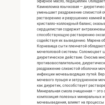
эфирное масло, педициллин. Облада
Камнеломка язычковая — диуретичес
уменьшает раздражение слизистой о
растворению и разрушению камней в 
кристалло-коллоидный баланс; оказы
сердцелистая содержит антрахиновы
способствующую растворению оксал
содействуя их выведению. Марена о
Корневища сыти пленчатой обладаю
мочеполовой системы. Соломоцвет ш
диуретическое действие. Оносма мно
противовоспалительное, диуретичес
раздражение слизистой оболочки моч
инфекции мочевыводящих путей. Верн
мочевого пузыря и затрудненном мо
как диуретик, способствует раствор
Минеральная смола очищенная — это
композиция полезных минеральных и
мочевыведения, влияет на процессы 