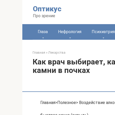
Перейти
Оптикус
к
контенту
Про зрение
Глаза
Нефрология
Психиатрия
Главная
»
Лекарства
Как врач выбирает, к
камни в почках
Главная>Полезное> Воздействие алко