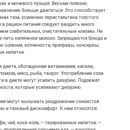
как и мочевого пузыря. Весьма полезно
ажнения, больше двигаться. Это способствует
нах таза, усилению перистальтики толстого
м в рацион питания следует вводить много
ием слабительных, очистительные клизмы. Не
не пить кипяченое молоко. Запрещаются блюда и
: соления, копчености, приправы, консервы,
ые напитки.
 диета, обогащенная витаминами, кисели,
помола, мясо, рыба, творог. Употребление соли
и в диете могут усилить дизурию. Подлежат
кости, которые усиливают дизурию.
ания могут вызывать раздражение слизистой
ию и тазовый дискомфорт. К ним относятся:
фе, чай, кока-кола, — газированные напитки, —
— приправленная специями еда, — виноград,