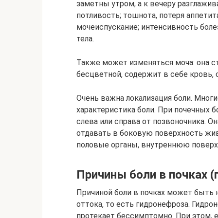
заметны утром, а к вечеру разглажив
потливость; тошнота, потеря аппетита
мочеиспускание; интенсивность бол
тела.
Также может изменяться моча: она с
бесцветной, содержит в себе кровь, с
Очень важна локализация боли. Многи
характеристика боли. При почечных б
слева или справа от позвоночника. О
отдавать в боковую поверхность живо
половые органы, внутреннюю поверх
Причины боли в почках (
Причиной боли в почках может быть н
оттока, то есть гидронефроза. Гидро
протекает бессимптомно. При этом, 