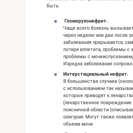
быть:
Гломерулонефрит.
Чаще всего болезнь вызывает
через неделю или две после 
заболевания прерывается, са
потеря аппетита, проблемы с 
проблемы с мочеиспусканием,
Изредка заболевание сопрово
Интерстициальный нефрит.
В большинстве случаев (окол
с использованием так назыв
которые приводят к лекарст
(лекарственное повреждение п
поясничной области (описывает
олигурия. Могут также появля
объема мочи.