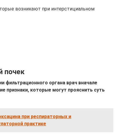
оторые возникают при интерстициальном
й почек
ии фильтрационного органа врач вначале
ие признаки, которые могут прояснить суть
оксацина при респираторных и
улаторной практике