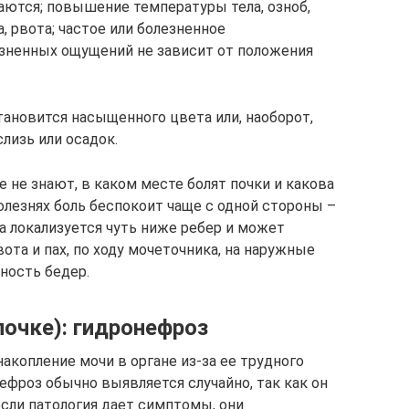
аются; повышение температуры тела, озноб,
, рвота; частое или болезненное
езненных ощущений не зависит от положения
тановится насыщенного цвета или, наоборот,
лизь или осадок.
е не знают, в каком месте болят почки и какова
олезнях боль беспокоит чаще с одной стороны –
на локализуется чуть ниже ребер и может
та и пах, по ходу мочеточника, на наружные
ность бедер.
почке): гидронефроз
акопление мочи в органе из-за ее трудного
нефроз обычно выявляется случайно, так как он
если патология дает симптомы, они