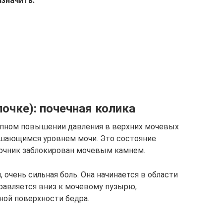
азначить:
почке): почечная колика
запном повышении давления в верхних мочевых
ышающимся уровнем мочи. Это состояние
точник заблокирован мочевым камнем.
 очень сильная боль. Она начинается в области
правляется вниз к мочевому пузырю,
ной поверхности бедра.