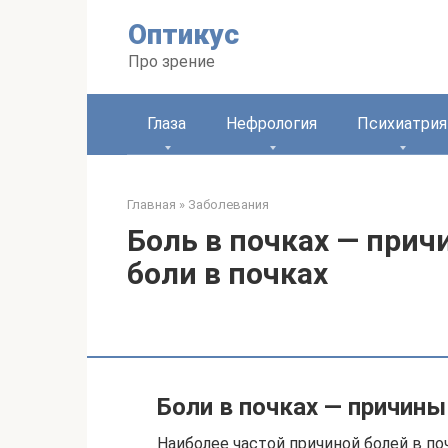
Перейти
Оптикус
к
контенту
Про зрение
Глаза
Нефрология
Психиатрия
Главная
»
Заболевания
Боль в почках — при
боли в почках
Боли в почках — причины
Наиболее частой причиной болей в по