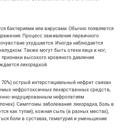
ся бактериями или вирусами. Обычно появляется
заражения. Процесс заживления первичного
мочувствие ухудшается. Иногда наблюдается
желудком. Также могут быть отеки лица и ног,
 признаки высокого кровяного давления.
ждается лихорадкой.
о 70%) острый интерстициальный нефрит связан
аемых нефротоксичных лекарственных средств,
венно-индуцированным нефропатиям
очек). Симптомы заболевания: лихорадка, боль в
ся как тупая), кожная сыпь (в разных местах),
ться боли в суставах, гематурия и уменьшение