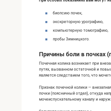
При особых показаниях вам могут н
биопсию почек,
экскреторную урографию,
компьютерную томографию,
пробы Зимницкого.
Причины боли в почках (
Почечная колика возникает при вне
путях, вызванном остаточной и пов
является следствием того, что моче
Признак почечной колики — внезапная,
почки (поясничный отдел), откуда на
мочеиспускательному каналу и наруж