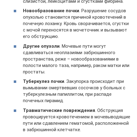
слизистой, лейкоцитами и сгустками фибрина.
Новообразование почки
. Разрушение сосудов
опухолью становится причиной кровотечений в
почечную лоханку. Кровь сворачивается, сгустки
с мочой переносятся в мочеточник и вызывают
его обструкцию.
Другие опухоли
. Мочевые пути могут
сдавливаться неоплазиями забрюшинного
пространства, реже – новообразованиями в
полости малого таза, например, раком матки или
простаты.
Туберкулез почки
. Закупорка происходит при
вымывании омертвевших сосочков у больных с
туберкулезным папиллитом, при распаде
почечных пирамид.
Травматические повреждения
. Обструкция
провоцируется кровотечением в мочевыводящие
пути или сдавлением гематомой, расположенной
в забрюшинной клетчатке.