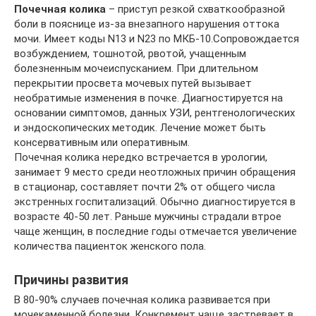
Почечная колика
– приступ резкой схваткообразной
боли в пояснице из-за внезапного нарушения оттока
мочи. Имеет коды N13 и N23 по МКБ-10.Сопровождается
возбуждением, тошнотой, рвотой, учащенным
болезненным мочеиспусканием. При длительном
перекрытии просвета мочевых путей вызывает
необратимые изменения в почке. Диагностируется на
основании симптомов, данных УЗИ, рентгенологических
и эндоскопических методик. Лечение может быть
консервативным или оперативным.
Почечная колика нередко встречается в урологии,
занимает 9 место среди неотложных причин обращения
в стационар, составляет почти 2% от общего числа
экстренных госпитализаций. Обычно диагностируется в
возрасте 40-50 лет. Раньше мужчины страдали втрое
чаще женщин, в последние годы отмечается увеличение
количества пациенток женского пола.
Причины развития
В 80-90% случаев почечная колика развивается при
мочекаменной болезни. Конкремент чаще застревает в