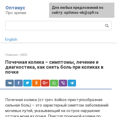
Перейти
Оптикус
Для любых предложений по
к
Про зрение
сайту: optimus-nk@cp9.ru
контенту
Поиск:
English
Главная
»
МКБ
Почечная колика – симптомы, лечение и
диагностика, как снять боль при коликах в
почке
Почечная колика (от греч. kolikos-приступообразная
сильная боль) – это характерный симптом заболеваний
мочевых путей, указывающий на острое нарушение
оттока мочи из почки. Приступ почечной колики по