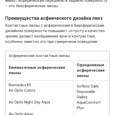
имеют асферическую переднюю и заднюю поверхность
– это биасферические линзы.
Преимущества асфеического дизайна линз
Контактные линзы с асферическим и биасферическим
дизайном поверхности повышают остроту и качество
зрения, делают изображение ярче и контрастнее,
особенно заметно это при сумеречном освещении.
Асферические контактные линзы
Однодневные
Ежемесячные асферические
асферические
линзы
линзы
BiomedicsXS
Soflens Daily
Air Optix Colors
Disposable
Dailies
Air Optix Night Day Aqua
AquaComfort
Plus
Air Optix Aqua