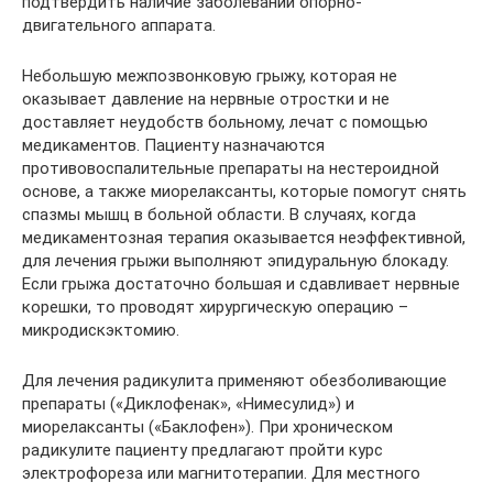
подтвердить наличие заболеваний опорно-
двигательного аппарата.
Небольшую межпозвонковую грыжу, которая не
оказывает давление на нервные отростки и не
доставляет неудобств больному, лечат с помощью
медикаментов. Пациенту назначаются
противовоспалительные препараты на нестероидной
основе, а также миорелаксанты, которые помогут снять
спазмы мышц в больной области. В случаях, когда
медикаментозная терапия оказывается неэффективной,
для лечения грыжи выполняют эпидуральную блокаду.
Если грыжа достаточно большая и сдавливает нервные
корешки, то проводят хирургическую операцию –
микродискэктомию.
Для лечения радикулита применяют обезболивающие
препараты («Диклофенак», «Нимесулид») и
миорелаксанты («Баклофен»). При хроническом
радикулите пациенту предлагают пройти курс
электрофореза или магнитотерапии. Для местного